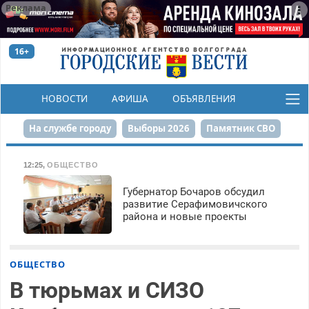
Реклама
16+
НОВОСТИ
АФИША
ОБЪЯВЛЕНИЯ
КОНКУРСЫ
На службе городу
Выборы 2026
Памятник СВО
Сталинград в сердце
Финграмотность
12:25
,
ОБЩЕСТВО
Набережная
День Победы
Реконструкция ЦПКиО
Губернатор Бочаров обсудил
развитие Серафимовичского
района и новые проекты
80-летие Победы
Парк Героев-летчиков
ОБЩЕСТВО
В тюрьмах и СИЗО