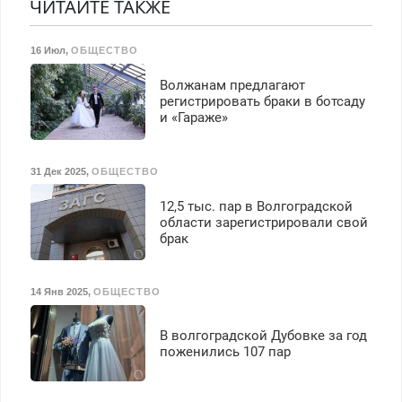
Прием по ТК РФ. График
ЧИТАЙТЕ ТАКЖЕ
Срочно. Без выходных.
работы любой.
Пенсионерам – скидки до
Бесплатное проживание.
40%. Мастер со стажем.
16 Июл
,
ОБЩЕСТВО
З/п – до 96000 рублей до
вычета налогов.
Волжанам предлагают
Ежемесячно
регистрировать браки в ботсаду
выплачивается денежная
и «Гараже»
премия. Возможно
бесплатное обучение,
получение документов,
31 Дек 2025
,
ОБЩЕСТВО
работа инспектором по
транспортной
12,5 тыс. пар в Волгоградской
безопасности с з/п до
области зарегистрировали свой
125000 руб.
брак
14 Янв 2025
,
ОБЩЕСТВО
В волгоградской Дубовке за год
поженились 107 пар