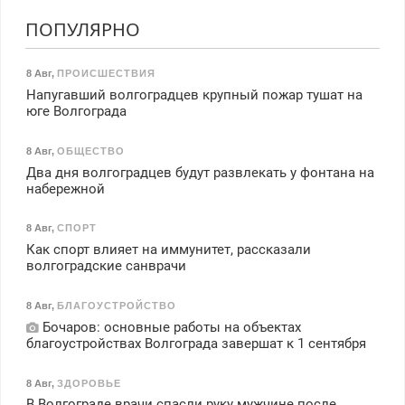
ПОПУЛЯРНО
8 Авг
,
ПРОИСШЕСТВИЯ
Напугавший волгоградцев крупный пожар тушат на
юге Волгограда
8 Авг
,
ОБЩЕСТВО
Два дня волгоградцев будут развлекать у фонтана на
набережной
8 Авг
,
СПОРТ
Как спорт влияет на иммунитет, рассказали
волгоградские санврачи
8 Авг
,
БЛАГОУСТРОЙСТВО
Бочаров: основные работы на объектах
благоустройствах Волгограда завершат к 1 сентября
8 Авг
,
ЗДОРОВЬЕ
В Волгограде врачи спасли руку мужчине после