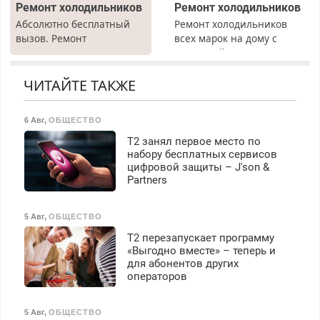
Ремонт холодильников
Ремонт холодильников
выплачивается денежная
Абсолютно бесплатный
Ремонт холодильников
премия. Возможно
вызов. Ремонт
всех марок на дому с
бесплатное обучение,
холодильников всех
гарантией. Замена
получение документов,
марок на дому, с
резины. Качественно.
работа инспектором по
гарантией. Все р-ны.
Недорого. Без выходных.
ЧИТАЙТЕ ТАКЖЕ
транспортной
Срочно. Без выходных.
Все районы. Скидка.
безопасности с з/п до
Пенсионерам – скидки до
Вызов бесплатный.
125000 руб.
6 Авг
,
ОБЩЕСТВО
40%. Мастер со стажем.
Т2 занял первое место по
набору бесплатных сервисов
цифровой защиты – J'son &
Partners
5 Авг
,
ОБЩЕСТВО
Т2 перезапускает программу
«Выгодно вместе» – теперь и
для абонентов других
операторов
5 Авг
,
ОБЩЕСТВО