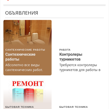
ОБЪЯВЛЕНИЯ
САНТЕХНИЧЕСКИЕ РАБОТЫ
РАБОТА
Сантехнические
Контролеры
работы
турникетов
Абсолютно все виды
Требуются контролеры
сантехнических работ.
турникетов для работы в
Быстро. Качественно.
Москве и Подмосковье
Недорого.
(мужчины, женщины).
Прием по ТК РФ. График
работы любой.
Бесплатное проживание.
З/п – до 96000 рублей до
вычета налогов.
БЫТОВАЯ ТЕХНИКА
БЫТОВАЯ ТЕХНИКА
Ежемесячно