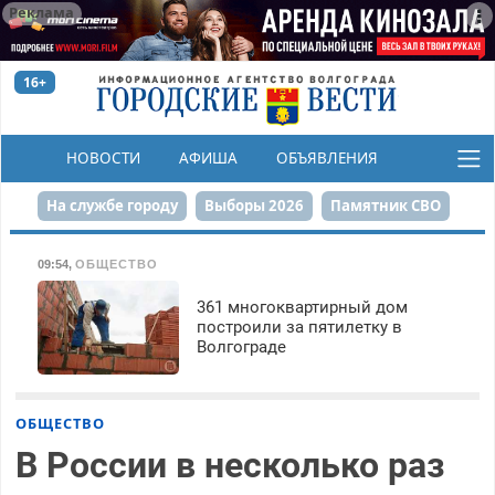
Реклама
16+
НОВОСТИ
АФИША
ОБЪЯВЛЕНИЯ
КОНКУРСЫ
На службе городу
Выборы 2026
Памятник СВО
Сталинград в сердце
Финграмотность
09:54
,
ОБЩЕСТВО
Набережная
День Победы
Реконструкция ЦПКиО
361 многоквартирный дом
построили за пятилетку в
Волгограде
80-летие Победы
Парк Героев-летчиков
ОБЩЕСТВО
В России в несколько раз