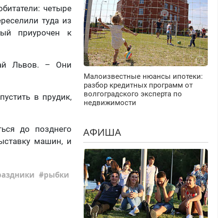
битатели: четыре
ереселили туда из
рый приурочен к
ай Львов. – Они
Малоизвестные нюансы ипотеки:
разбор кредитных программ от
волгоградского эксперта по
устить в прудик,
недвижимости
ться до позднего
АФИША
ыставку машин, и
раздники
рыбки