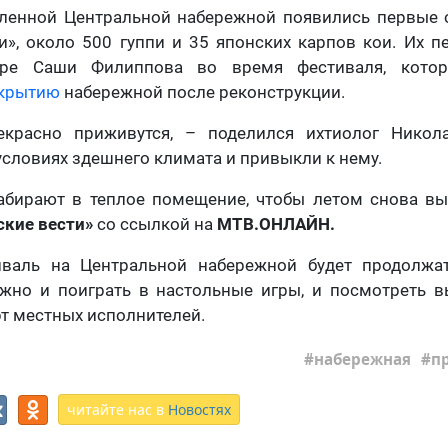
вленной Центральной набережной появились первые о
», около 500 гуппи и 35 японских карпов кои. Их п
ре Саши Филиппова во время фестиваля, кото
ткрытию
набережной после реконструкции.
екрасно приживутся, – поделился ихтиолог Никол
словиях здешнего климата и привыкли к нему.
абирают в теплое помещение, чтобы летом снова вып
ские вести»
со ссылкой на
МТВ.ОНЛАЙН.
валь на Центральной набережной будет продолжа
ожно и поиграть в настольные игры, и посмотреть в
т местных исполнителей.
набережная
п
читайте нас в
Новостях