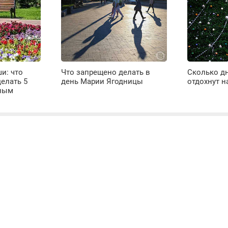
и: что
Что запрещено делать в
Сколько д
елать 5
день Марии Ягодницы
отдохнут н
дным