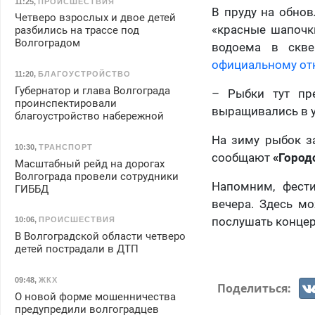
11:25
,
ПРОИСШЕСТВИЯ
В пруду на обно
Четверо взрослых и двое детей
«красные шапочки
разбились на трассе под
Волгоградом
водоема в скве
официальному о
11:20
,
БЛАГОУСТРОЙСТВО
Губернатор и глава Волгограда
– Рыбки тут пр
проинспектировали
выращивались в у
благоустройство набережной
На зиму рыбок з
10:30
,
ТРАНСПОРТ
сообщают
«Город
Масштабный рейд на дорогах
Волгограда провели сотрудники
Напомним, фести
ГИББД
вечера. Здесь м
послушать концер
10:06
,
ПРОИСШЕСТВИЯ
В Волгоградской области четверо
детей пострадали в ДТП
09:48
,
ЖКХ
Поделиться:
О новой форме мошенничества
предупредили волгоградцев