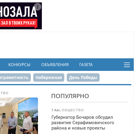
КОНКУРСЫ
ОБЪЯВЛЕНИЯ
ГАЗЕТА
грамотность
Набережная
День Победы
ков
СТВО
ПОПУЛЯРНО
7 Авг
,
ОБЩЕСТВО
Губернатор Бочаров обсудил
развитие Серафимовичского
района и новые проекты