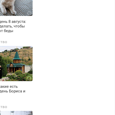
ень 8 августа:
делать, чтобы
от беды
СТВО
какие есть
день Бориса и
СТВО