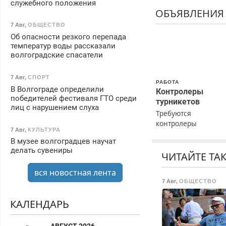
служебного положения
ОБЪЯВЛЕНИЯ
7 Авг
,
ОБЩЕСТВО
Об опасности резкого перепада
температур воды рассказали
волгоградские спасатели
7 Авг
,
СПОРТ
РАБОТА
В Волгограде определили
Контролеры
победителей фестиваля ГТО среди
турникетов
лиц с нарушением слуха
Требуются
контролеры
7 Авг
,
КУЛЬТУРА
турникетов для
В музее волгоградцев научат
работы в Москве и
делать сувениры
Подмосковье
ЧИТАЙТЕ ТА
(мужчины,
вся новостная лента
женщины). Прием п
7 Авг
,
ОБЩЕСТВО
ТК РФ. График рабо
любой. Бесплатное
КАЛЕНДАРЬ
проживание. З/п – д
96000 рублей до
вычета налогов.