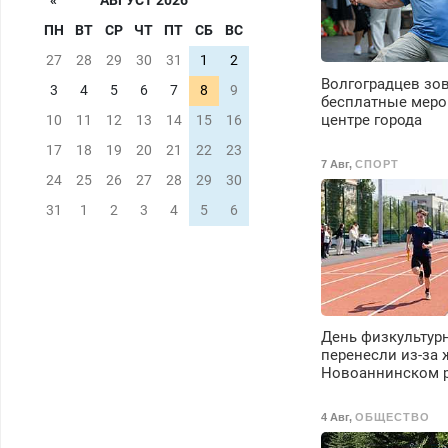
«
АВГУСТ 2026
Ежемесячно
ПН
ВТ
СР
ЧТ
ПТ
СБ
ВС
выплачивается
денежная премия.
27
28
29
30
31
1
2
Возможно бесплатн
Волгоградцев зов
3
4
5
6
7
8
9
обучение, получени
бесплатные меро
документов, работа
центре города
10
11
12
13
14
15
16
инспектором по
17
18
19
20
21
22
23
транспортной
7 Авг
,
СПОРТ
безопасности с з/п 
24
25
26
27
28
29
30
125000 руб.
31
1
2
3
4
5
6
День физкультур
перенесли из-за 
Новоаннинском 
4 Авг
,
ОБЩЕСТВО