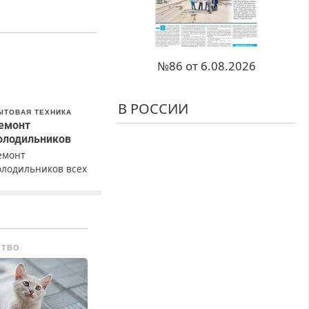
№86 от 6.08.2026
В РОССИИ
ЫТОВАЯ ТЕХНИКА
емонт
олодильников
емонт
олодильников всех
арок на дому с
арантией. Замена
езины. Качественно.
едорого. Без
ыходных. Все
СТВО
айоны. Скидка.
ызов бесплатный.