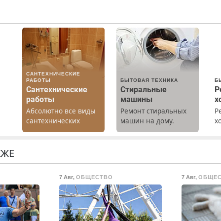
САНТЕХНИЧЕСКИЕ
РАБОТЫ
БЫТОВАЯ ТЕХНИКА
Б
Сантехнические
Стиральные
Р
работы
машины
х
Абсолютно все виды
Ремонт стиральных
Р
сантехнических
машин на дому.
х
работ. Быстро.
Выезд и диагностика
м
Качественно.
бесплатно.
г
Недорого.
Предусмотрены
р
КЖЕ
скидки.
Н
о
в
7 Авг
,
ОБЩЕСТВО
7 Авг
,
ОБЩЕ
ты
р
В
о