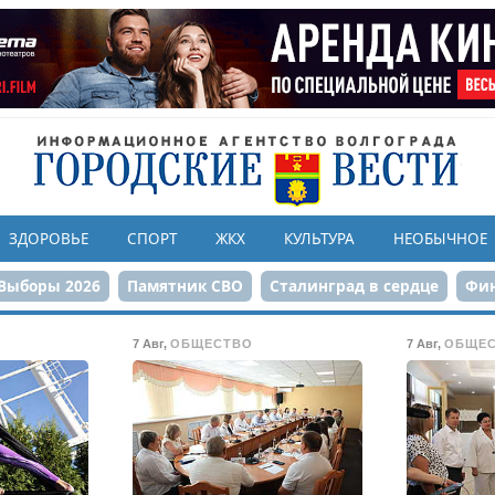
ЗДОРОВЬЕ
СПОРТ
ЖКХ
КУЛЬТУРА
НЕОБЫЧНОЕ
Выборы 2026
Памятник СВО
Сталинград в сердце
Фин
онструкция ЦПКиО
80-летие Победы
Парк Героев-летчи
7 Авг
,
ОБЩЕСТВО
7 Авг
,
ОБЩЕ