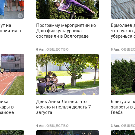
ое
ут на
Программу мероприятий ко
Ермолаев д
е
приятия в
Дню физкультурника
что нужно 
составили в Волгограде
уберечься 
6 Авг
,
ОБЩЕСТВО
6 Авг
,
ОБЩЕ
до
ника
День Анны Летней: что
6 августа: 
жары в
можно и нельзя делать 7
запреты в 
районе
августа
Глеба
4 Авг
,
ОБЩЕСТВО
3 Авг
,
ОБЩЕ