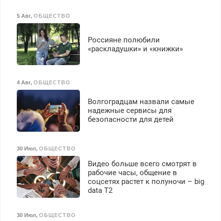
5 Авг
,
ОБЩЕСТВО
Россияне полюбили
«раскладушки» и «книжки»
4 Авг
,
ОБЩЕСТВО
Волгоградцам назвали самые
надежные сервисы для
безопасности для детей
30 Июл
,
ОБЩЕСТВО
Видео больше всего смотрят в
рабочие часы, общение в
соцсетях растет к полуночи – big
data T2
30 Июл
,
ОБЩЕСТВО