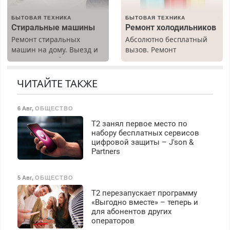
З/п – до 96000 рублей до
вычета налогов.
БЫТОВАЯ ТЕХНИКА
БЫТОВАЯ ТЕХНИКА
Ежемесячно
Стиральные машины
Ремонт холодильников
выплачивается денежная
Ремонт стиральных
Абсолютно бесплатный
премия. Возможно
машин на дому. Выезд и
вызов. Ремонт
бесплатное обучение,
диагностика бесплатно.
холодильников всех
получение документов,
Предусмотрены скидки.
марок на дому, с
работа инспектором по
гарантией. Все р-ны.
ЧИТАЙТЕ ТАКЖЕ
транспортной
Срочно. Без выходных.
безопасности с з/п до
Пенсионерам – скидки до
125000 руб.
6 Авг
,
ОБЩЕСТВО
40%. Мастер со стажем.
Т2 занял первое место по
набору бесплатных сервисов
цифровой защиты – J'son &
Partners
5 Авг
,
ОБЩЕСТВО
Т2 перезапускает программу
«Выгодно вместе» – теперь и
для абонентов других
операторов