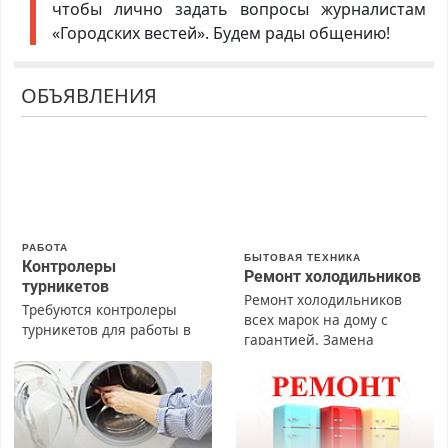
чтобы лично задать вопросы журналистам
«Городских вестей». Будем рады общению!
ОБЪЯВЛЕНИЯ
РАБОТА
БЫТОВАЯ ТЕХНИКА
Контролеры
Ремонт холодильников
турникетов
Ремонт холодильников
Требуются контролеры
всех марок на дому с
турникетов для работы в
гарантией. Замена
Москве и Подмосковье
резины. Качественно.
(мужчины, женщины).
Недорого. Без выходных.
Прием по ТК РФ. График
Все районы. Скидка.
работы любой.
Вызов бесплатный.
Бесплатное проживание.