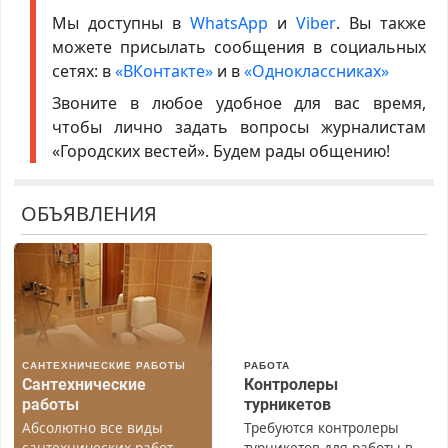
Мы доступны в
WhatsApp
и
Viber
. Вы также
можете присылать сообщения в социальных
сетях: в
«ВКонтакте»
и в
«Одноклассниках»
Звоните в любое удобное для вас время,
чтобы лично задать вопросы журналистам
«Городских вестей». Будем рады общению!
ОБЪЯВЛЕНИЯ
САНТЕХНИЧЕСКИЕ РАБОТЫ
РАБОТА
Сантехнические
Контролеры
работы
турникетов
Абсолютно все виды
Требуются контролеры
сантехнических работ.
турникетов для работы в