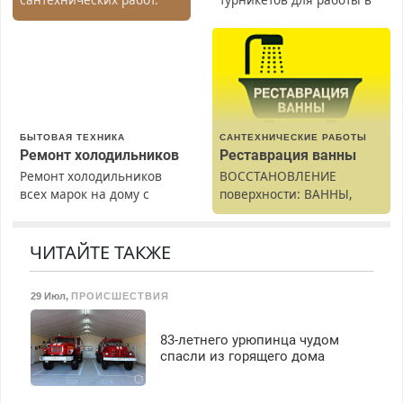
Быстро. Качественно.
Москве и Подмосковье
Недорого.
(мужчины, женщины).
Прием по ТК РФ. График
работы любой.
Бесплатное проживание.
З/п – до 96000 рублей до
вычета налогов.
БЫТОВАЯ ТЕХНИКА
САНТЕХНИЧЕСКИЕ РАБОТЫ
Ежемесячно
Ремонт холодильников
Реставрация ванны
выплачивается денежная
Ремонт холодильников
ВОССТАНОВЛЕНИЕ
премия. Возможно
всех марок на дому с
поверхности: ВАННЫ,
бесплатное обучение,
гарантией. Замена
раковины, подоконника.
получение документов,
резины. Качественно.
От скола до полной
работа инспектором по
Недорого. Без выходных.
реставрации. 100%
ЧИТАЙТЕ ТАКЖЕ
транспортной
Все районы. Скидка.
результат.
безопасности с з/п до
Вызов бесплатный.
125000 руб.
29 Июл
,
ПРОИСШЕСТВИЯ
83-летнего урюпинца чудом
спасли из горящего дома