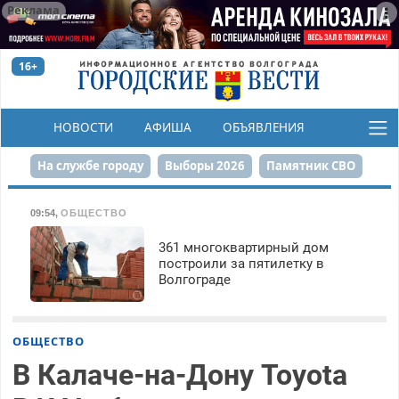
Реклама
16+
НОВОСТИ
АФИША
ОБЪЯВЛЕНИЯ
КОНКУРСЫ
На службе городу
Выборы 2026
Памятник СВО
Сталинград в сердце
Финграмотность
09:54
,
ОБЩЕСТВО
Набережная
День Победы
Реконструкция ЦПКиО
361 многоквартирный дом
построили за пятилетку в
Волгограде
80-летие Победы
Парк Героев-летчиков
ОБЩЕСТВО
В Калаче-на-Дону Toyota