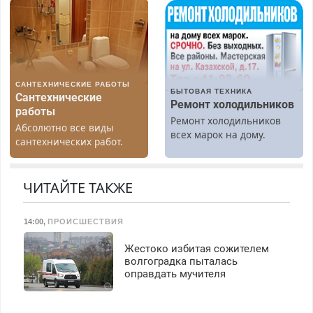
Предусмотрены скидки.
резины. Качественно.
Недорого. Без выходных.
Все районы. Скидка.
Вызов бесплатный.
САНТЕХНИЧЕСКИЕ РАБОТЫ
БЫТОВАЯ ТЕХНИКА
Сантехнические
Ремонт холодильников
работы
Ремонт холодильников
Абсолютно все виды
всех марок на дому.
сантехнических работ.
Быстро. Качественно.
Недорого.
ЧИТАЙТЕ ТАКЖЕ
14:00
,
ПРОИСШЕСТВИЯ
Жестоко избитая сожителем
волгоградка пыталась
оправдать мучителя