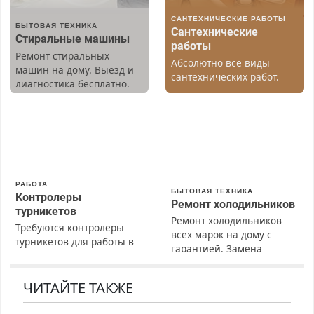
САНТЕХНИЧЕСКИЕ РАБОТЫ
БЫТОВАЯ ТЕХНИКА
Сантехнические
Стиральные машины
работы
Ремонт стиральных
Абсолютно все виды
машин на дому. Выезд и
сантехнических работ.
диагностика бесплатно.
Быстро. Качественно.
Предусмотрены скидки.
Недорого.
РАБОТА
БЫТОВАЯ ТЕХНИКА
Контролеры
Ремонт холодильников
турникетов
Ремонт холодильников
Требуются контролеры
всех марок на дому с
турникетов для работы в
гарантией. Замена
Москве и Подмосковье
резины. Качественно.
(мужчины, женщины).
Недорого. Без выходных.
Прием по ТК РФ. График
ЧИТАЙТЕ ТАКЖЕ
Все районы. Скидка.
работы любой.
Вызов бесплатный.
Бесплатное проживание.