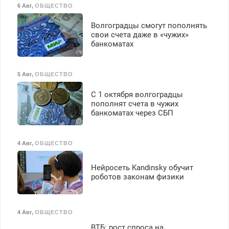
6 Авг
,
ОБЩЕСТВО
З/п – до 96000 рублей до
вычета налогов.
Волгоградцы смогут пополнять
Ежемесячно
свои счета даже в «чужих»
выплачивается денежная
банкоматах
премия. Возможно
бесплатное обучение,
получение документов,
5 Авг
,
ОБЩЕСТВО
работа инспектором по
транспортной
С 1 октября волгоградцы
безопасности с з/п до
пополнят счета в чужих
125000 руб.
банкоматах через СБП
4 Авг
,
ОБЩЕСТВО
Нейросеть Kandinsky обучит
роботов законам физики
4 Авг
,
ОБЩЕСТВО
ВТБ: рост спроса на