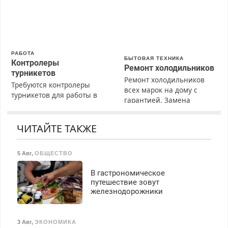
гарантией. Все р-ны.
Срочно. Без выходных.
Пенсионерам – скидки до
40%. Мастер со стажем.
РАБОТА
БЫТОВАЯ ТЕХНИКА
Контролеры
Ремонт холодильников
турникетов
Ремонт холодильников
Требуются контролеры
всех марок на дому с
турникетов для работы в
гарантией. Замена
Москве и Подмосковье
резины. Качественно.
(мужчины, женщины).
Недорого. Без выходных.
Прием по ТК РФ. График
ЧИТАЙТЕ ТАКЖЕ
Все районы. Скидка.
работы любой.
Вызов бесплатный.
Бесплатное проживание.
5 Авг
,
ОБЩЕСТВО
З/п – до 96000 рублей до
вычета налогов.
В гастрономическое
Ежемесячно
путешествие зовут
выплачивается денежная
железнодорожники
премия. Возможно
бесплатное обучение,
получение документов,
3 Авг
,
ЭКОНОМИКА
работа инспектором по