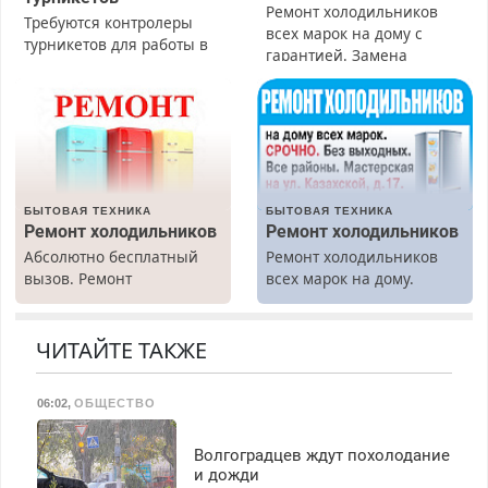
Ремонт холодильников
Требуются контролеры
всех марок на дому с
турникетов для работы в
гарантией. Замена
Москве и Подмосковье
резины. Качественно.
(мужчины, женщины).
Недорого. Без выходных.
Прием по ТК РФ. График
Все районы. Скидка.
работы любой.
Вызов бесплатный.
Бесплатное проживание.
З/п – до 96000 рублей до
вычета налогов.
БЫТОВАЯ ТЕХНИКА
БЫТОВАЯ ТЕХНИКА
Ежемесячно
Ремонт холодильников
Ремонт холодильников
выплачивается денежная
Абсолютно бесплатный
Ремонт холодильников
премия. Возможно
вызов. Ремонт
всех марок на дому.
бесплатное обучение,
холодильников всех
получение документов,
марок на дому, с
работа инспектором по
гарантией. Все р-ны.
ЧИТАЙТЕ ТАКЖЕ
транспортной
Срочно. Без выходных.
безопасности с з/п до
Пенсионерам – скидки до
125000 руб.
06:02
,
ОБЩЕСТВО
40%. Мастер со стажем.
Волгоградцев ждут похолодание
и дожди