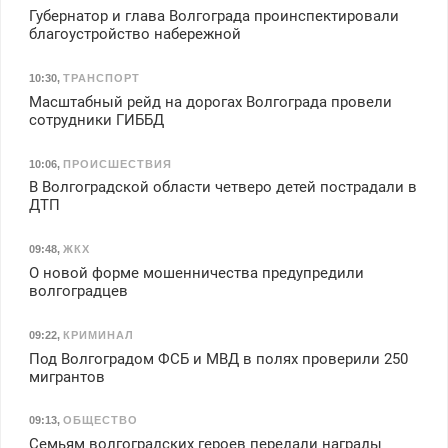
Губернатор и глава Волгограда проинспектировали
благоустройство набережной
10:30
,
ТРАНСПОРТ
Масштабный рейд на дорогах Волгограда провели
сотрудники ГИББД
10:06
,
ПРОИСШЕСТВИЯ
В Волгоградской области четверо детей пострадали в
ДТП
09:48
,
ЖКХ
О новой форме мошенничества предупредили
волгоградцев
09:22
,
КРИМИНАЛ
Под Волгоградом ФСБ и МВД в полях проверили 250
мигрантов
09:13
,
ОБЩЕСТВО
Семьям волгоградских героев передали награды