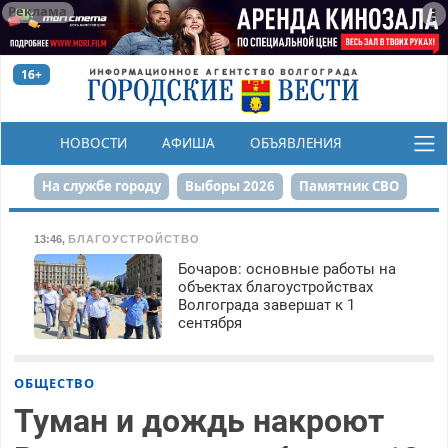
Реклама
16+
НОВОСТИ
АФИША
ОБЪЯВЛЕНИЯ
КОНКУРСЫ
На службе городу
Выборы 2026
Памятник СВО
Сталинград в сердце
Финграмотность
13:46
,
БЛАГОУСТРОЙСТВО
Бочаров: основные работы на
Набережная
День Победы
Реконструкция ЦПКиО
объектах благоустройствах
Волгограда завершат к 1
80-летие Победы
Парк Героев-летчиков
сентября
ОБЩЕСТВО
Туман и дождь накроют