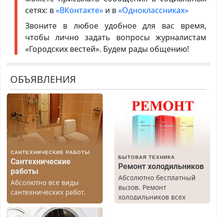
сетях: в
«ВКонтакте»
и в
«Одноклассниках»
Звоните в любое удобное для вас время,
чтобы лично задать вопросы журналистам
«Городских вестей». Будем рады общению!
ОБЪЯВЛЕНИЯ
САНТЕХНИЧЕСКИЕ РАБОТЫ
БЫТОВАЯ ТЕХНИКА
Сантехнические
Ремонт холодильников
работы
Абсолютно бесплатный
Абсолютно все виды
вызов. Ремонт
сантехнических работ.
холодильников всех
Быстро. Качественно.
марок на дому, с
Недорого.
гарантией. Все р-ны.