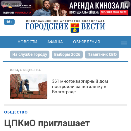
Реклама
16+
НОВОСТИ
АФИША
ОБЪЯВЛЕНИЯ
КОНКУРСЫ
На службе городу
Выборы 2026
Памятник СВО
Сталинград в сердце
Финграмотность
09:54
,
ОБЩЕСТВО
Набережная
День Победы
Реконструкция ЦПКиО
361 многоквартирный дом
построили за пятилетку в
Волгограде
80-летие Победы
Парк Героев-летчиков
ОБЩЕСТВО
ЦПКиО приглашает