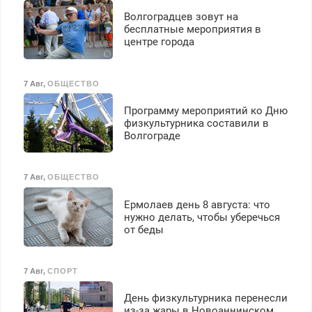
транспортной
Волгоградцев зовут на
безопасности с з/п до
бесплатные мероприятия в
125000 руб.
центре города
7 Авг
,
ОБЩЕСТВО
Программу мероприятий ко Дню
физкультурника составили в
Волгограде
7 Авг
,
ОБЩЕСТВО
Ермолаев день 8 августа: что
нужно делать, чтобы уберечься
от беды
7 Авг
,
СПОРТ
День физкультурника перенесли
из-за жары в Новоаннинском