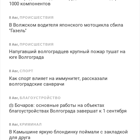
1000 компонентов
8 Авг
,
ПРОИСШЕСТВИЯ
В Волжском водителя японского мотоцикла сбила
"Газель"
8 Авг
,
ПРОИСШЕСТВИЯ
Напугавший волгоградцев крупный пожар тушат на
юге Волгограда
8 Авг
,
СПОРТ
Как спорт влияет на иммунитет, рассказали
волгоградские санврачи
8 Авг
,
БЛАГОУСТРОЙСТВО
Бочаров: основные работы на объектах
благоустройствах Волгограда завершат к 1 сентября
8 Авг
,
КРИМИНАЛ
В Камышине яркую блондинку поймали с закладкой
для друга