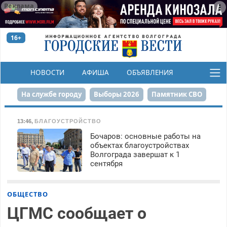
Реклама
16+
НОВОСТИ
АФИША
ОБЪЯВЛЕНИЯ
КОНКУРСЫ
На службе городу
Выборы 2026
Памятник СВО
Сталинград в сердце
Финграмотность
13:46
,
БЛАГОУСТРОЙСТВО
Бочаров: основные работы на
Набережная
День Победы
Реконструкция ЦПКиО
объектах благоустройствах
Волгограда завершат к 1
80-летие Победы
Парк Героев-летчиков
сентября
ОБЩЕСТВО
ЦГМС сообщает о