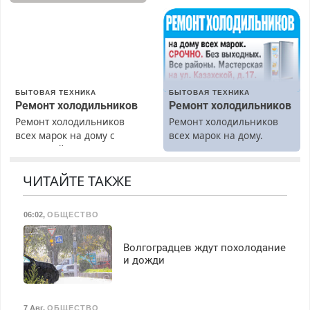
Москве и Подмосковье
Предусмотрены скидки.
(мужчины, женщины).
Прием по ТК РФ. График
работы любой.
Бесплатное проживание.
З/п – до 96000 рублей до
вычета налогов.
БЫТОВАЯ ТЕХНИКА
БЫТОВАЯ ТЕХНИКА
Ежемесячно
Ремонт холодильников
Ремонт холодильников
выплачивается денежная
Ремонт холодильников
Ремонт холодильников
премия. Возможно
всех марок на дому с
всех марок на дому.
бесплатное обучение,
гарантией. Замена
получение документов,
резины. Качественно.
работа инспектором по
Недорого. Без выходных.
ЧИТАЙТЕ ТАКЖЕ
транспортной
Все районы. Скидка.
безопасности с з/п до
Вызов бесплатный.
125000 руб.
06:02
,
ОБЩЕСТВО
Волгоградцев ждут похолодание
и дожди
7 Авг
,
ОБЩЕСТВО