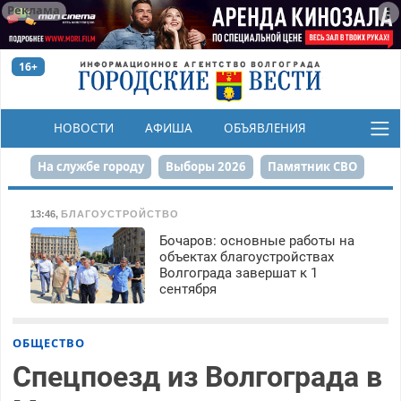
Реклама
16+
НОВОСТИ
АФИША
ОБЪЯВЛЕНИЯ
КОНКУРСЫ
На службе городу
Выборы 2026
Памятник СВО
Сталинград в сердце
Финграмотность
13:46
,
БЛАГОУСТРОЙСТВО
Бочаров: основные работы на
Набережная
День Победы
Реконструкция ЦПКиО
объектах благоустройствах
Волгограда завершат к 1
80-летие Победы
Парк Героев-летчиков
сентября
ОБЩЕСТВО
Спецпоезд из Волгограда в