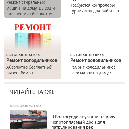
Ремонт стиральных
Требуются контролеры
машин на дому. Выезд и
турникетов для работы в
диагностика бесплатно.
Москве и Подмосковье
Предусмотрены скидки.
(мужчины, женщины).
Прием по ТК РФ. График
работы любой.
Бесплатное проживание.
З/п – до 96000 рублей до
вычета налогов.
БЫТОВАЯ ТЕХНИКА
БЫТОВАЯ ТЕХНИКА
Ежемесячно
Ремонт холодильников
Ремонт холодильников
выплачивается денежная
Абсолютно бесплатный
Ремонт холодильников
премия. Возможно
вызов. Ремонт
всех марок на дому с
бесплатное обучение,
холодильников всех
гарантией. Замена
получение документов,
марок на дому, с
резины. Качественно.
работа инспектором по
гарантией. Все р-ны.
Недорого. Без выходных.
ЧИТАЙТЕ ТАКЖЕ
транспортной
Срочно. Без выходных.
Все районы. Скидка.
безопасности с з/п до
Пенсионерам – скидки до
Вызов бесплатный.
125000 руб.
5 Авг
,
ОБЩЕСТВО
40%. Мастер со стажем.
В Волгограде спустили на воду
непотопляемый дрон для
патрулирования рек