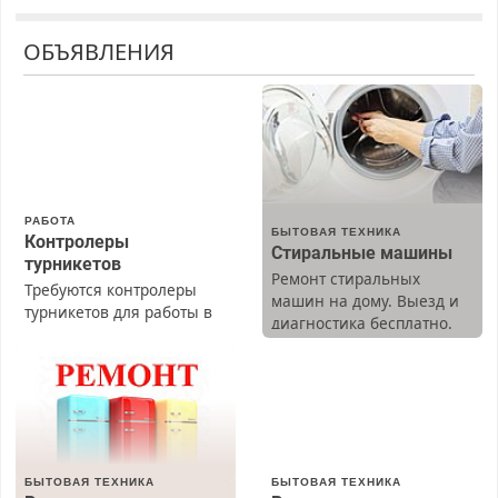
ОБЪЯВЛЕНИЯ
РАБОТА
БЫТОВАЯ ТЕХНИКА
Контролеры
Стиральные машины
турникетов
Ремонт стиральных
Требуются контролеры
машин на дому. Выезд и
турникетов для работы в
диагностика бесплатно.
Москве и Подмосковье
Предусмотрены скидки.
(мужчины, женщины).
Прием по ТК РФ. График
работы любой.
Бесплатное проживание.
З/п – до 96000 рублей до
вычета налогов.
БЫТОВАЯ ТЕХНИКА
БЫТОВАЯ ТЕХНИКА
Ежемесячно