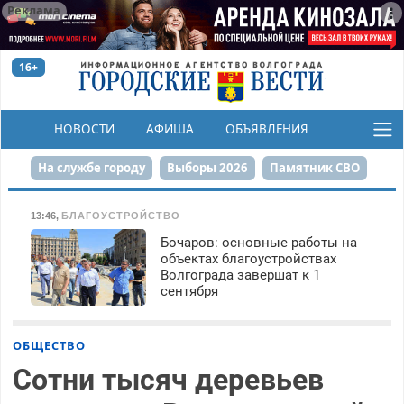
Реклама
16+
НОВОСТИ
АФИША
ОБЪЯВЛЕНИЯ
КОНКУРСЫ
На службе городу
Выборы 2026
Памятник СВО
Сталинград в сердце
Финграмотность
13:46
,
БЛАГОУСТРОЙСТВО
Бочаров: основные работы на
Набережная
День Победы
Реконструкция ЦПКиО
объектах благоустройствах
Волгограда завершат к 1
80-летие Победы
Парк Героев-летчиков
сентября
ОБЩЕСТВО
Сотни тысяч деревьев