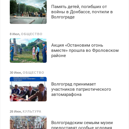
Память детей, погибших от
войны в Донбассе, почтили в
Волгограде
8 Июл
,
ОБЩЕСТВО
Акция «Остановим огонь
вместе» прошла во Фроловском
районе
30 Июн
,
ОБЩЕСТВО
Волгоград принимает
участников патриотического
автомарафона
26 Июн
,
КУЛЬТУРА
Волгоградским семьям музеи
предоставят особые условия