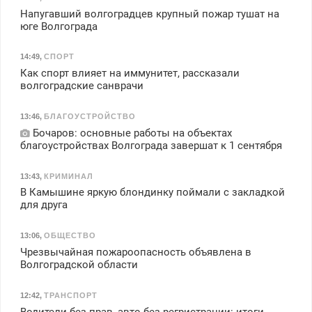
Напугавший волгоградцев крупный пожар тушат на
юге Волгограда
14:49
,
СПОРТ
Как спорт влияет на иммунитет, рассказали
волгоградские санврачи
13:46
,
БЛАГОУСТРОЙСТВО
Бочаров: основные работы на объектах
благоустройствах Волгограда завершат к 1 сентября
13:43
,
КРИМИНАЛ
В Камышине яркую блондинку поймали с закладкой
для друга
13:06
,
ОБЩЕСТВО
Чрезвычайная пожароопасность объявлена в
Волгоградской области
12:42
,
ТРАНСПОРТ
Водители без прав, авто без регристрации: итоги