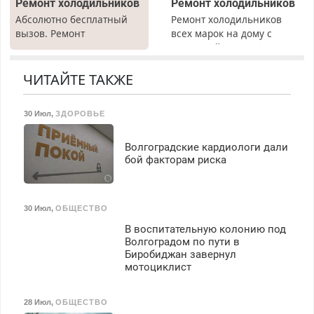
Ремонт холодильников
Ремонт холодильников
выплачивается денежная
Абсолютно бесплатный
Ремонт холодильников
премия. Возможно
вызов. Ремонт
всех марок на дому с
бесплатное обучение,
холодильников всех
гарантией. Замена
получение документов,
марок на дому, с
резины. Качественно.
работа инспектором по
гарантией. Все р-ны.
Недорого. Без выходных.
ЧИТАЙТЕ ТАКЖЕ
транспортной
Срочно. Без выходных.
Все районы. Скидка.
безопасности с з/п до
Пенсионерам – скидки до
Вызов бесплатный.
125000 руб.
30 Июл
,
ЗДОРОВЬЕ
40%. Мастер со стажем.
Волгоградские кардиологи дали
бой факторам риска
30 Июл
,
ОБЩЕСТВО
В воспитательную колонию под
Волгоградом по пути в
Биробиджан завернул
мотоциклист
28 Июл
,
ОБЩЕСТВО