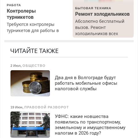
РАБОТА
БЫТОВАЯ ТЕХНИКА
Контролеры
Ремонт холодильников
турникетов
Абсолютно бесплатный
Требуются контролеры
вызов. Ремонт
турникетов для работы в
холодильников всех
Москве и Подмосковье
марок на дому, с
(мужчины, женщины).
гарантией. Все р-ны.
Прием по ТК РФ. График
ЧИТАЙТЕ ТАКЖЕ
Срочно. Без выходных.
работы любой.
Пенсионерам – скидки до
Бесплатное проживание.
40%. Мастер со стажем.
2 Июл
,
ОБЩЕСТВО
З/п – до 96000 рублей до
вычета налогов.
Два дня в Волгограде будут
Ежемесячно
работать мобильные офисы
выплачивается денежная
налоговой службы
премия. Возможно
бесплатное обучение,
получение документов,
19 Июн
,
ПРАВОВОЙ РАЗВОРОТ
работа инспектором по
УФНС: какие новшества
транспортной
появились по транспортному,
безопасности с з/п до
земельному и имущественному
125000 руб.
налогам в 2026 году?