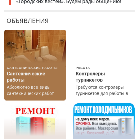
«Городских вестей». Будем рады общению!
ОБЪЯВЛЕНИЯ
САНТЕХНИЧЕСКИЕ РАБОТЫ
РАБОТА
Сантехнические
Контролеры
работы
турникетов
Абсолютно все виды
Требуются контролеры
сантехнических работ.
турникетов для работы в
Быстро. Качественно.
Москве и Подмосковье
Недорого.
(мужчины, женщины).
Прием по ТК РФ. График
работы любой.
Бесплатное проживание.
З/п – до 96000 рублей до
вычета налогов.