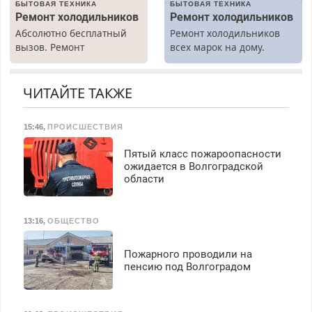
БЫТОВАЯ ТЕХНИКА
БЫТОВАЯ ТЕХНИКА
Ежемесячно
Ремонт холодильников
Ремонт холодильников
выплачивается денежная
Абсолютно бесплатный
Ремонт холодильников
премия. Возможно
вызов. Ремонт
всех марок на дому.
бесплатное обучение,
холодильников всех
получение документов,
марок на дому, с
работа инспектором по
гарантией. Все р-ны.
ЧИТАЙТЕ ТАКЖЕ
транспортной
Срочно. Без выходных.
безопасности с з/п до
Пенсионерам – скидки до
125000 руб.
15:46
,
ПРОИСШЕСТВИЯ
40%. Мастер со стажем.
Пятый класс пожароопасности
ожидается в Волгоградской
области
13:16
,
ОБЩЕСТВО
Пожарного проводили на
пенсию под Волгоградом