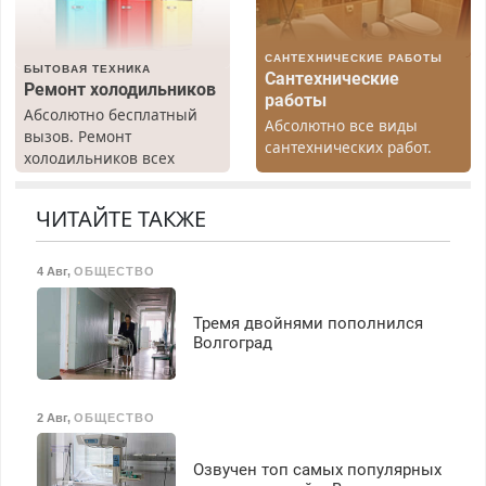
Вызов бесплатный.
САНТЕХНИЧЕСКИЕ РАБОТЫ
БЫТОВАЯ ТЕХНИКА
Сантехнические
Ремонт холодильников
работы
Абсолютно бесплатный
Абсолютно все виды
вызов. Ремонт
сантехнических работ.
холодильников всех
Быстро. Качественно.
марок на дому, с
Недорого.
гарантией. Все р-ны.
ЧИТАЙТЕ ТАКЖЕ
Срочно. Без выходных.
Пенсионерам – скидки до
40%. Мастер со стажем.
4 Авг
,
ОБЩЕСТВО
Тремя двойнями пополнился
Волгоград
2 Авг
,
ОБЩЕСТВО
Озвучен топ самых популярных