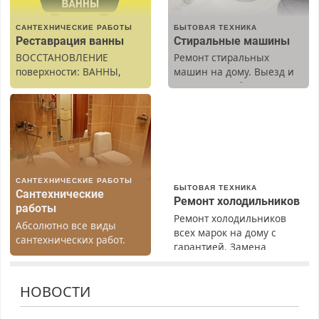
САНТЕХНИЧЕСКИЕ РАБОТЫ
БЫТОВАЯ ТЕХНИКА
Реставрация ванны
Стиральные машины
ВОССТАНОВЛЕНИЕ
Ремонт стиральных
поверхности: ВАННЫ,
машин на дому. Выезд и
раковины, подоконника.
диагностика бесплатно.
От скола до полной
Предусмотрены скидки.
реставрации. 100%
результат.
САНТЕХНИЧЕСКИЕ РАБОТЫ
БЫТОВАЯ ТЕХНИКА
Сантехнические
Ремонт холодильников
работы
Ремонт холодильников
Абсолютно все виды
всех марок на дому с
сантехнических работ.
гарантией. Замена
Быстро. Качественно.
резины. Качественно.
Недорого.
Недорого. Без выходных.
НОВОСТИ
Все районы. Скидка.
Вызов бесплатный.