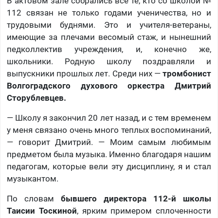
В актовом зале собрались все те, кто со школой №
112 связан не только годами ученичества, но и
трудовыми буднями. Это и учителя-ветераны,
имеющие за плечами весомый стаж, и нынешний
педколлектив учреждения, и, конечно же,
школьники. Родную школу поздравляли и
выпускники прошлых лет. Среди них —
тромбонист
Волгоградского духового оркестра Дмитрий
Сторублевцев.
— Школу я закончил 20 лет назад, и с тем временем
у меня связано очень много теплых воспоминаний,
— говорит Дмитрий. — Моим самым любимым
предметом была музыка. Именно благодаря нашим
педагогам, которые вели эту дисциплину, я и стал
музыкантом.
По словам
бывшего директора 112-й школы
Таисии Тоскиной
, ярким примером сплоченности