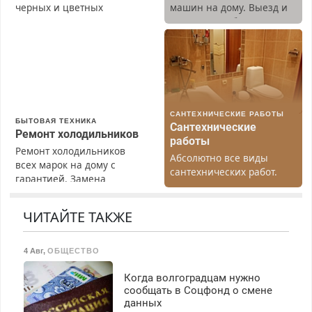
черных и цветных
машин на дому. Выезд и
металлов, вывозим сами.
диагностика бесплатно.
Предусмотрены скидки.
САНТЕХНИЧЕСКИЕ РАБОТЫ
БЫТОВАЯ ТЕХНИКА
Сантехнические
Ремонт холодильников
работы
Ремонт холодильников
Абсолютно все виды
всех марок на дому с
сантехнических работ.
гарантией. Замена
Быстро. Качественно.
резины. Качественно.
Недорого.
Недорого. Без выходных.
ЧИТАЙТЕ ТАКЖЕ
Все районы. Скидка.
Вызов бесплатный.
4 Авг
,
ОБЩЕСТВО
Когда волгоградцам нужно
сообщать в Соцфонд о смене
данных