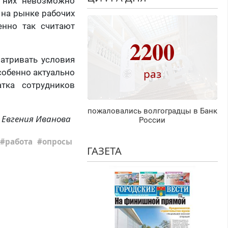
з них невозможно
 на рынке рабочих
енно так считают
2200
атривать условия
раз
собенно актуально
тка сотрудников
пожаловались волгоградцы в Банк
Евгения Иванова
России
работа
опросы
ГАЗЕТА