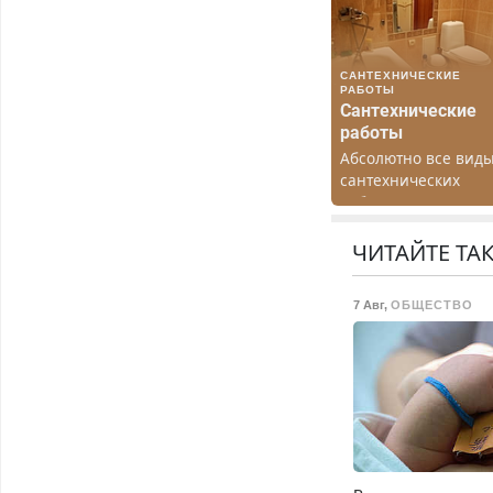
САНТЕХНИЧЕСКИЕ
РАБОТЫ
Сантехнические
работы
Абсолютно все вид
сантехнических
работ. Быстро.
Качественно.
Недорого.
ЧИТАЙТЕ ТА
7 Авг
,
ОБЩЕСТВО