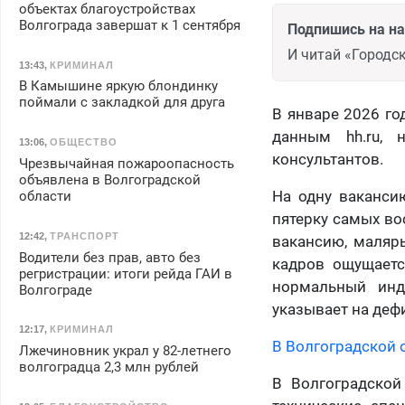
объектах благоустройствах
Волгограда завершат к 1 сентября
Подпишись на н
И читай «Городск
13:43
,
КРИМИНАЛ
В Камышине яркую блондинку
поймали с закладкой для друга
В январе 2026 го
данным hh.ru, 
13:06
,
ОБЩЕСТВО
консультантов.
Чрезвычайная пожароопасность
объявлена в Волгоградской
На одну вакансию
области
пятерку самых во
12:42
,
ТРАНСПОРТ
вакансию, маляры
Водители без прав, авто без
кадров ощущаетс
регристрации: итоги рейда ГАИ в
нормальный инд
Волгограде
указывает на деф
12:17
,
КРИМИНАЛ
В Волгоградской 
Лжечиновник украл у 82-летнего
волгоградца 2,3 млн рублей
В Волгоградской