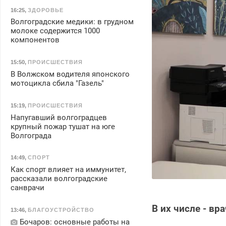
16:25
,
ЗДОРОВЬЕ
Волгоградские медики: в грудном
молоке содержится 1000
компонентов
15:50
,
ПРОИСШЕСТВИЯ
В Волжском водителя японского
мотоцикла сбила "Газель"
15:19
,
ПРОИСШЕСТВИЯ
Напугавший волгоградцев
крупный пожар тушат на юге
Волгограда
14:49
,
СПОРТ
Как спорт влияет на иммунитет,
рассказали волгоградские
санврачи
В их числе - вр
13:46
,
БЛАГОУСТРОЙСТВО
Бочаров: основные работы на