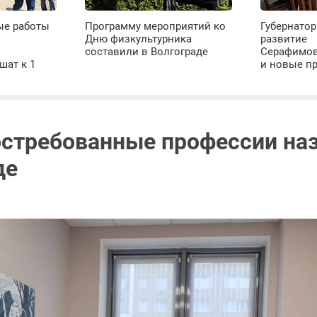
ые работы
Программу мероприятий ко
Губернатор
Дню физкультурника
развитие
х
составили в Волгограде
Серафимов
шат к 1
и новые п
стребованные профессии наз
де