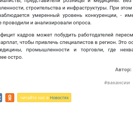
циалисты, представители розницы и медицины. Бе
енности, строительства и инфраструктуры. При этом
наблюдается умеренный уровень конкуренции, - им
е проводили и анализировали опроса.
ефицит кадров может побудить работодателей пересм
зарплат, чтобы привлечь специалистов в регион. Это о
едицины, промышленности и торговли, где нехва
ее остро.
Автор:
вакансии
читайте нас в
Новостях