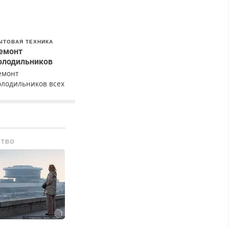
ЫТОВАЯ ТЕХНИКА
емонт
олодильников
емонт
олодильников всех
арок на дому с
арантией. Замена
езины. Качественно.
едорого. Без
ыходных. Все
СТВО
айоны. Скидка.
ызов бесплатный.