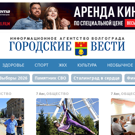
ЗДОРОВЬЕ
СПОРТ
ЖКХ
КУЛЬТУРА
НЕОБЫЧНОЕ
Выборы 2026
Памятник СВО
Сталинград в сердце
Фин
онструкция ЦПКиО
80-летие Победы
Парк Героев-летчи
ЙСТВО
7 Авг
,
ОБЩЕСТВО
7 Авг
,
ОБЩЕ