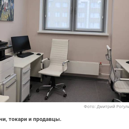
Фото: Дмитрий Рогули
ачи, токари и продавцы.