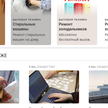
БЫТОВАЯ ТЕХНИКА
БЫТОВАЯ ТЕХНИКА
Б
Стиральные
Ремонт
Р
машины
холодильников
х
ы
Ремонт стиральных
Абсолютно
Р
машин на дому.
бесплатный вызов.
х
Выезд и диагностика
Ремонт
м
бесплатно.
холодильников всех
г
Предусмотрены
марок на дому, с
р
КЖЕ
скидки.
гарантией. Все р-ны.
Н
Срочно. Без
в
5 Авг
,
ОБЩЕСТВО
5 Авг
,
ОБЩЕ
выходных.
р
Пенсионерам –
В
скидки до 40%.
Мастер со стажем.