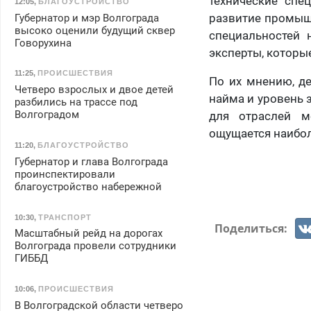
технические спе
12:05
,
БЛАГОУСТРОЙСТВО
развитие промышл
Губернатор и мэр Волгограда
высоко оценили будущий сквер
специальностей 
Говорухина
эксперты, которы
11:25
,
ПРОИСШЕСТВИЯ
По их мнению, д
Четверо взрослых и двое детей
найма и уровень 
разбились на трассе под
Волгоградом
для отраслей м
ощущается наибол
11:20
,
БЛАГОУСТРОЙСТВО
Губернатор и глава Волгограда
проинспектировали
благоустройство набережной
10:30
,
ТРАНСПОРТ
Поделиться:
Масштабный рейд на дорогах
Волгограда провели сотрудники
ГИББД
10:06
,
ПРОИСШЕСТВИЯ
В Волгоградской области четверо