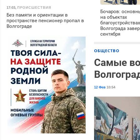
17:03
,
ПРОИСШЕСТВИЯ
Бочаров: основн
Без памяти и ориентации в
на объектах
пространстве пенсионер пропал в
благоустройства
Волгограде
Волгограда завер
сентября
ОБЩЕСТВО
Самые во
Волгогра
12 Фев
10:54