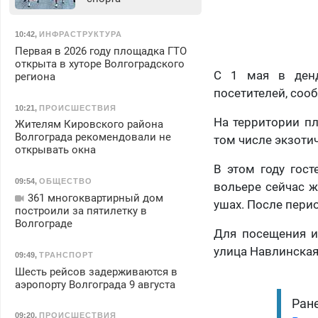
10:42
,
ИНФРАСТРУКТУРА
Первая в 2026 году площадка ГТО
открыта в хуторе Волгоградского
С 1 мая в денд
региона
посетителей, соо
10:21
,
ПРОИСШЕСТВИЯ
На территории пл
Жителям Кировского района
Волгограда рекомендовали не
том числе экзотич
открывать окна
В этом году гост
09:54
,
ОБЩЕСТВО
вольере сейчас ж
361 многоквартирный дом
ушах. После пери
построили за пятилетку в
Волгограде
Для посещения и 
улица Навлинская,
09:49
,
ТРАНСПОРТ
Шесть рейсов задерживаются в
аэропорту Волгограда 9 августа
Ране
09:20
,
ПРОИСШЕСТВИЯ