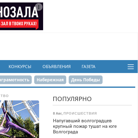
КОНКУРСЫ
ОБЪЯВЛЕНИЯ
ГАЗЕТА
грамотность
Набережная
День Победы
ков
СТВО
ПОПУЛЯРНО
8 Авг
,
ПРОИСШЕСТВИЯ
Напугавший волгоградцев
крупный пожар тушат на юге
Волгограда