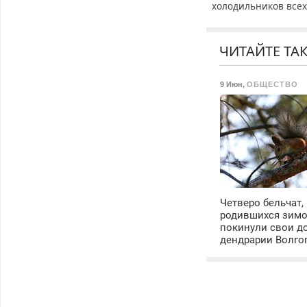
холодильников все
марок на дому с
гарантией. Замена
резины. Качественн
ЧИТАЙТЕ ТА
Недорого. Без
выходных. Все
9 Июн
,
ОБЩЕСТВО
районы. Скидка.
Вызов бесплатный.
Четверо бельчат,
родившихся зимо
покинули свои д
дендрарии Волго