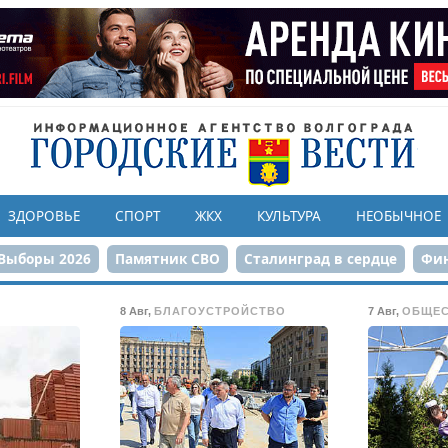
ЗДОРОВЬЕ
СПОРТ
ЖКХ
КУЛЬТУРА
НЕОБЫЧНОЕ
Выборы 2026
Памятник СВО
Сталинград в сердце
Фин
онструкция ЦПКиО
80-летие Победы
Парк Героев-летчи
8 Авг
,
БЛАГОУСТРОЙСТВО
7 Авг
,
ОБЩЕ