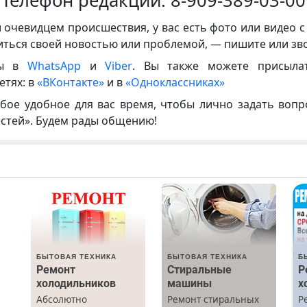
Телефон редакции:
8-909-389-03-00
и очевидцем происшествия, у вас есть фото или видео с
иться своей новостью или проблемой, — пишите или зв
ны в
WhatsApp
и
Viber
. Вы также можете присыла
етях: в
«ВКонтакте»
и в
«Одноклассниках»
бое удобное для вас время, чтобы лично задать воп
естей». Будем рады общению!
БЫТОВАЯ ТЕХНИКА
БЫТОВАЯ ТЕХНИКА
Б
Ремонт
Стиральные
Р
холодильников
машины
х
Абсолютно
Ремонт стиральных
Р