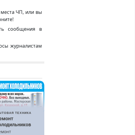
 места ЧП, или вы
оните!
ть сообщения в
росы журналистам
ЫТОВАЯ ТЕХНИКА
емонт
олодильников
емонт