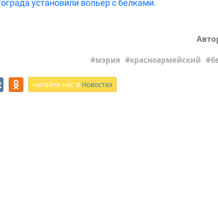
ограда установили вольер с белками.
Авто
мэрия
красноармейский
б
читайте нас в
Новостях