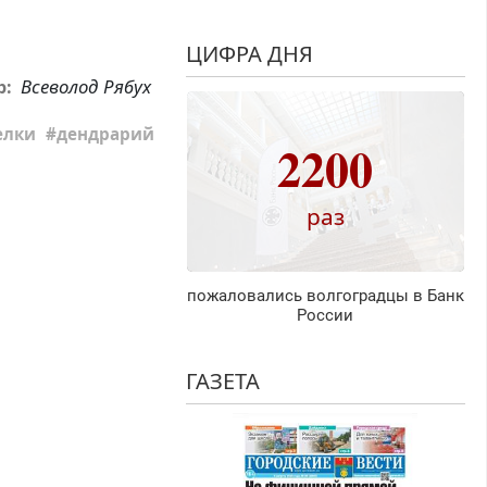
ЦИФРА ДНЯ
Всеволод Рябух
р:
елки
дендрарий
2200
раз
пожаловались волгоградцы в Банк
России
ГАЗЕТА