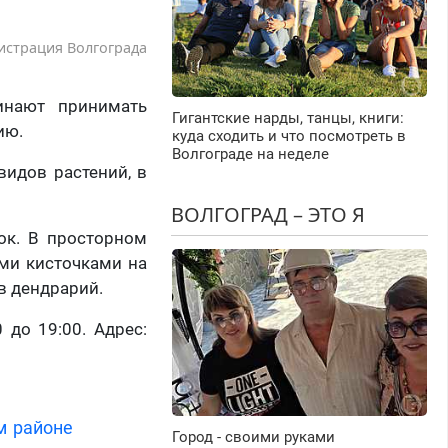
истрация Волгограда
инают принимать
Гигантские нарды, танцы, книги:
ию.
куда сходить и что посмотреть в
Волгограде на неделе
видов растений, в
ВОЛГОГРАД – ЭТО Я
лок. В просторном
ими кисточками на
в дендрарий.
 до 19:00. Адрес:
м районе
Город - своими руками