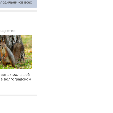
олодильников всех
арок на дому.
БЩЕСТВО
шистых малышей
 в волгоградском