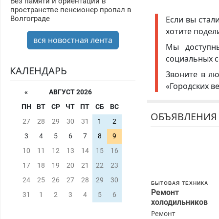
Без памяти и ориентации в
пространстве пенсионер пропал в
Если вы стал
Волгограде
хотите подел
вся новостная лента
Мы доступ
социальных с
КАЛЕНДАРЬ
Звоните в лю
«Городских в
«
АВГУСТ 2026
ПН
ВТ
СР
ЧТ
ПТ
СБ
ВС
ОБЪЯВЛЕНИЯ
27
28
29
30
31
1
2
3
4
5
6
7
8
9
10
11
12
13
14
15
16
17
18
19
20
21
22
23
24
25
26
27
28
29
30
БЫТОВАЯ ТЕХНИКА
Ремонт
31
1
2
3
4
5
6
холодильников
Ремонт