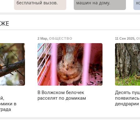
х
бесплатный вызов.
машин на дому.
х
Ремонт
Выезд и диагностика
м
холодильников всех
бесплатно.
о.
марок на дому, с
Предусмотрены
КЖЕ
гарантией. Все р-ны.
скидки.
Срочно. Без
2 Мар
,
ОБЩЕСТВО
11 Сен 2025
,
О
выходных.
Пенсионерам –
скидки до 40%.
Мастер со стажем.
В Волжском белочек
Десять пу
й,
расселят по домикам
появились
омики в
дендрарии
града