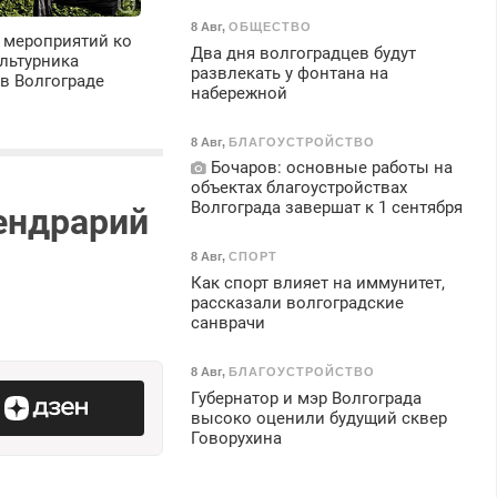
8 Авг
,
ОБЩЕСТВО
 мероприятий ко
Два дня волгоградцев будут
льтурника
развлекать у фонтана на
в Волгограде
набережной
8 Авг
,
БЛАГОУСТРОЙСТВО
Бочаров: основные работы на
объектах благоустройствах
Волгограда завершат к 1 сентября
дендрарий
8 Авг
,
СПОРТ
Как спорт влияет на иммунитет,
рассказали волгоградские
санврачи
8 Авг
,
БЛАГОУСТРОЙСТВО
Губернатор и мэр Волгограда
высоко оценили будущий сквер
Говорухина