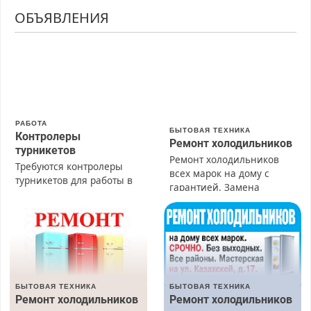
ОБЪЯВЛЕНИЯ
РАБОТА
БЫТОВАЯ ТЕХНИКА
Контролеры
Ремонт холодильников
турникетов
Ремонт холодильников
Требуются контролеры
всех марок на дому с
турникетов для работы в
гарантией. Замена
Москве и Подмосковье
резины. Качественно.
(мужчины, женщины).
Недорого. Без выходных.
Прием по ТК РФ. График
Все районы. Скидка.
работы любой.
Вызов бесплатный.
Бесплатное проживание.
З/п – до 96000 рублей до
вычета налогов.
БЫТОВАЯ ТЕХНИКА
БЫТОВАЯ ТЕХНИКА
Ежемесячно
Ремонт холодильников
Ремонт холодильников
выплачивается денежная