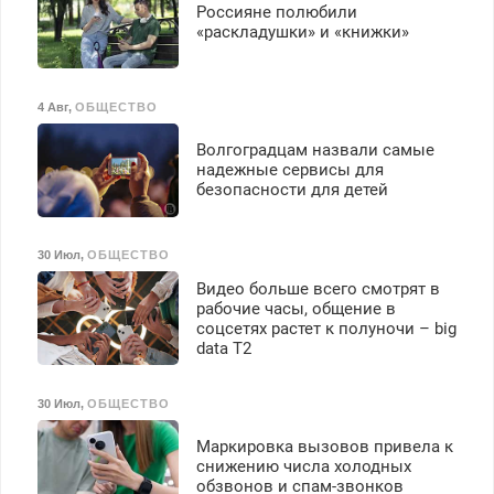
Россияне полюбили
«раскладушки» и «книжки»
4 Авг
,
ОБЩЕСТВО
Волгоградцам назвали самые
надежные сервисы для
безопасности для детей
30 Июл
,
ОБЩЕСТВО
Видео больше всего смотрят в
рабочие часы, общение в
соцсетях растет к полуночи – big
data T2
30 Июл
,
ОБЩЕСТВО
Маркировка вызовов привела к
снижению числа холодных
обзвонов и спам-звонков