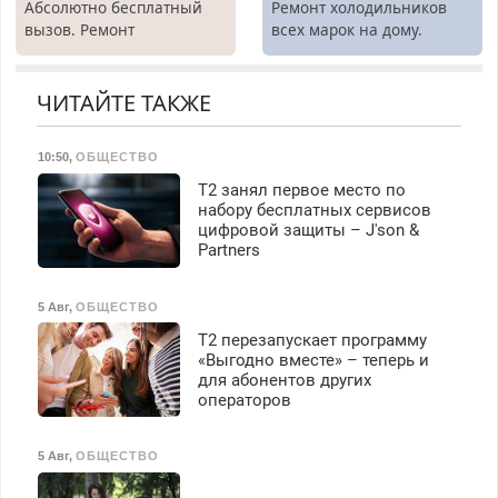
Абсолютно бесплатный
Ремонт холодильников
премия. Возможно
вызов. Ремонт
всех марок на дому.
бесплатное обучение,
холодильников всех
получение документов,
марок на дому, с
работа инспектором по
гарантией. Все р-ны.
ЧИТАЙТЕ ТАКЖЕ
транспортной
Срочно. Без выходных.
безопасности с з/п до
Пенсионерам – скидки до
125000 руб.
10:50
,
ОБЩЕСТВО
40%. Мастер со стажем.
Т2 занял первое место по
набору бесплатных сервисов
цифровой защиты – J'son &
Partners
5 Авг
,
ОБЩЕСТВО
Т2 перезапускает программу
«Выгодно вместе» – теперь и
для абонентов других
операторов
5 Авг
,
ОБЩЕСТВО