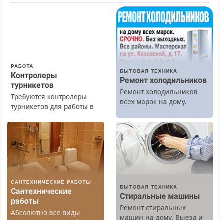
РАБОТА
БЫТОВАЯ ТЕХНИКА
Контролеры
Ремонт холодильников
турникетов
Ремонт холодильников
Требуются контролеры
всех марок на дому.
турникетов для работы в
Москве и Подмосковье
(мужчины, женщины).
Прием по ТК РФ. График
работы любой.
Бесплатное проживание.
З/п – до 96000 рублей до
вычета налогов.
САНТЕХНИЧЕСКИЕ РАБОТЫ
Ежемесячно
БЫТОВАЯ ТЕХНИКА
Сантехнические
выплачивается денежная
Стиральные машины
работы
премия. Возможно
Ремонт стиральных
Абсолютно все виды
бесплатное обучение,
машин на дому. Выезд и