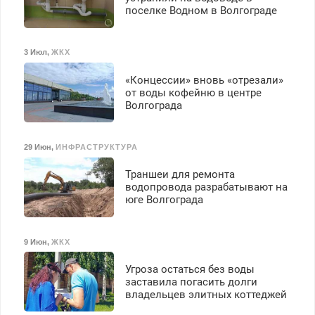
поселке Водном в Волгограде
3 Июл
,
ЖКХ
«Концессии» вновь «отрезали»
от воды кофейню в центре
Волгограда
29 Июн
,
ИНФРАСТРУКТУРА
Траншеи для ремонта
водопровода разрабатывают на
юге Волгограда
9 Июн
,
ЖКХ
Угроза остаться без воды
заставила погасить долги
владельцев элитных коттеджей