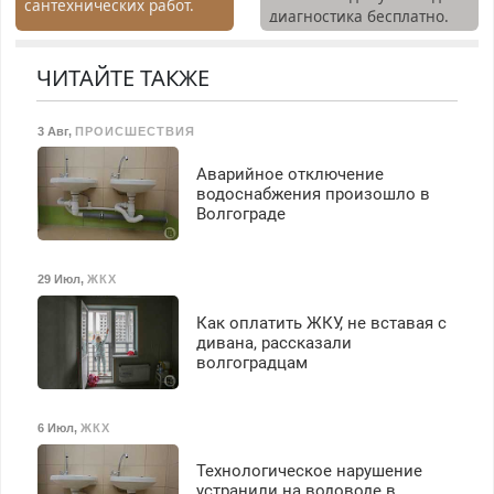
сантехнических работ.
получение документов,
диагностика бесплатно.
Быстро. Качественно.
работа инспектором по
Предусмотрены скидки.
Недорого.
транспортной
ЧИТАЙТЕ ТАКЖЕ
безопасности с з/п до
125000 руб.
3 Авг
,
ПРОИСШЕСТВИЯ
Аварийное отключение
водоснабжения произошло в
Волгограде
29 Июл
,
ЖКХ
Как оплатить ЖКУ, не вставая с
дивана, рассказали
волгоградцам
6 Июл
,
ЖКХ
Технологическое нарушение
устранили на водоводе в