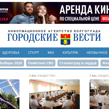
ЗДОРОВЬЕ
СПОРТ
ЖКХ
КУЛЬТУРА
НЕОБЫЧНОЕ
Выборы 2026
Памятник СВО
Сталинград в сердце
Фин
онструкция ЦПКиО
80-летие Победы
Парк Героев-летчи
7 Авг
,
ОБЩЕСТВО
7 Авг
,
ОБЩЕ