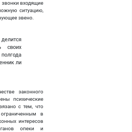
– звонки входящие
ложную ситуацию,
язующее звено.
 делится
ь своих
в полгода
венник ли
естве законного
лены психические
вязано с тем, что
 ограниченным в
аконных интересов
рганов опеки и