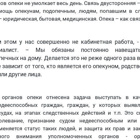
ов опеки не умолкает весь день. Связь двусторонняя 
мощь опекунам, подопечным, людям, попавшим в с
 – юридическая, бытовая, медицинская. Опека – как св
ри этом у нас совершенно не кабинетная работа, -
циалист. – Мы обязаны постоянно навещат
печных на дому. Делается это не реже одного раза 
е зависит от того, кто является его опекуном, родст
или другие лица.
 органов опеки отнесена задача выступать в кач
едееспособных граждан, граждан, у которых выяв
судах, на этапах следственных действий и т.п. Это с
болевание, признание судом недееспособным или
меняется статус таких людей, и защита их прав и з
пного внимания уполномоченных органов - о