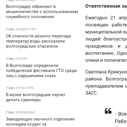
Ответственная з
Волгоградку обвиняют в
мошенничестве с использованием
служебного положения
Ежегодно 21 апр
посвящен работ
7 Авг
,
ОБЩЕСТВО
муниципальной в
Об опасности резкого перепада
людей: благоустр
температур воды рассказали
праздников и д
волгоградские спасатели
воспитанию. Одн
7 Авг
,
СПОРТ
опеки и попечите
В Волгограде определили
победителей фестиваля ГТО среди
Светлана Крикуно
лиц с нарушением слуха
района Волгогр
преподавателем и
7 Авг
,
КУЛЬТУРА
ЗАГС.
В музее волгоградцев научат
делать сувениры
7 Авг
,
КРИМИНАЛ
​- В
Заведующую заочного отделения
Рабо
колледжа осудят за