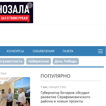
КОНКУРСЫ
ОБЪЯВЛЕНИЯ
ГАЗЕТА
грамотность
Набережная
День Победы
ков
СТВО
ПОПУЛЯРНО
7 Авг
,
ОБЩЕСТВО
Губернатор Бочаров обсудил
развитие Серафимовичского
района и новые проекты