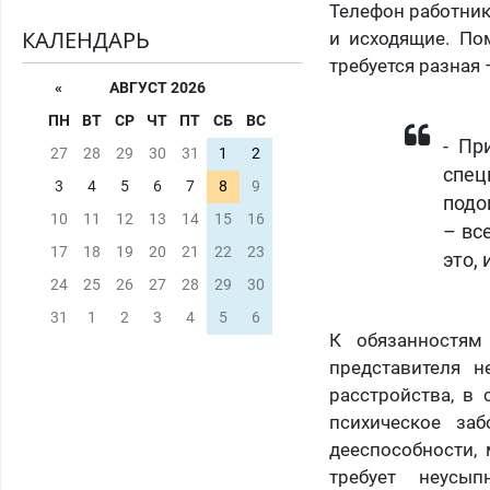
Телефон работник
КАЛЕНДАРЬ
и исходящие. По
требуется разная
«
АВГУСТ 2026
ПН
ВТ
СР
ЧТ
ПТ
СБ
ВС
​- П
27
28
29
30
31
1
2
спе
3
4
5
6
7
8
9
подо
10
11
12
13
14
15
16
– вс
17
18
19
20
21
22
23
это, 
24
25
26
27
28
29
30
31
1
2
3
4
5
6
К обязанностям
представителя н
расстройства, в 
психическое за
дееспособности, 
требует неусы