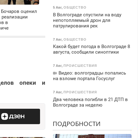
5 Авг
,
ОБЩЕСТВО
 Бочаров оценил
В Волгограде спустили на воду
ы реализации
непотопляемый дрон для
ов в
патрулирования рек
виче
7 Авг
,
ОБЩЕСТВО
Какой будет погода в Волгограде 8
августа, сообщили синоптики
7 Авг
,
ПРОИСШЕСТВИЯ
Видео: волгоградцы попались
на взломе портала Госуслуг
делов опеки и
7 Авг
,
ПРОИСШЕСТВИЯ
Два человека погибли в 21 ДТП в
Волгограде за неделю
ПОДРОБНОСТИ