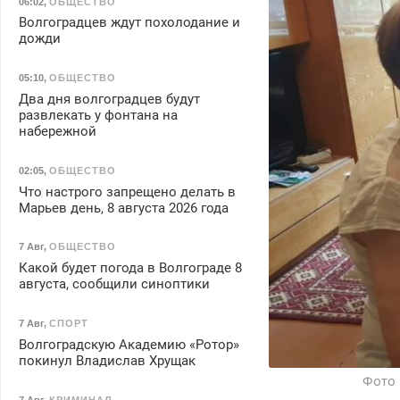
06:02
,
ОБЩЕСТВО
Волгоградцев ждут похолодание и
дожди
05:10
,
ОБЩЕСТВО
Два дня волгоградцев будут
развлекать у фонтана на
набережной
02:05
,
ОБЩЕСТВО
Что настрого запрещено делать в
Марьев день, 8 августа 2026 года
7 Авг
,
ОБЩЕСТВО
Какой будет погода в Волгограде 8
августа, сообщили синоптики
7 Авг
,
СПОРТ
Волгоградскую Академию «Ротор»
покинул Владислав Хрущак
Фото 
7 Авг
,
КРИМИНАЛ