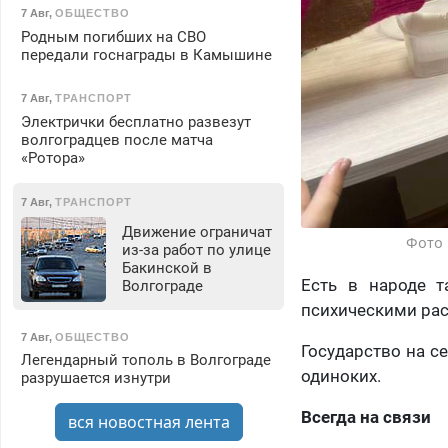
7 Авг
,
ОБЩЕСТВО
Родным погибших на СВО
передали госнаграды в Камышине
7 Авг
,
ТРАНСПОРТ
Электрички бесплатно развезут
волгоградцев после матча
«Ротора»
7 Авг
,
ТРАНСПОРТ
Движение ограничат
Фото 
из-за работ по улице
Бакинской в
Есть в народе т
Волгограде
психическими расс
7 Авг
,
ОБЩЕСТВО
Государство на се
Легендарный тополь в Волгограде
одиноких.
разрушается изнутри
Всегда на связи
вся новостная лента