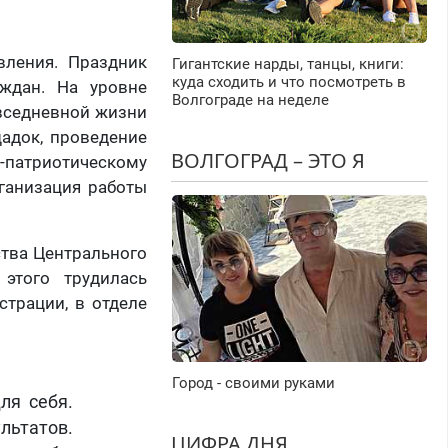
вления. Праздник
Гигантские нарды, танцы, книги:
куда сходить и что посмотреть в
ждан. На уровне
Волгограде на неделе
вседневной жизни
щадок, проведение
ВОЛГОГРАД – ЭТО Я
патриотическому
ганизация работы
ства Центрального
этого трудилась
страции, в отделе
Город - своими руками
для себя.
льтатов.
ЦИФРА ДНЯ