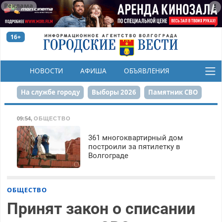
Реклама
16+
НОВОСТИ
АФИША
ОБЪЯВЛЕНИЯ
КОНКУРСЫ
На службе городу
Выборы 2026
Памятник СВО
Сталинград в сердце
Финграмотность
09:54
,
ОБЩЕСТВО
Набережная
День Победы
Реконструкция ЦПКиО
361 многоквартирный дом
построили за пятилетку в
Волгограде
80-летие Победы
Парк Героев-летчиков
ОБЩЕСТВО
Принят закон о списании