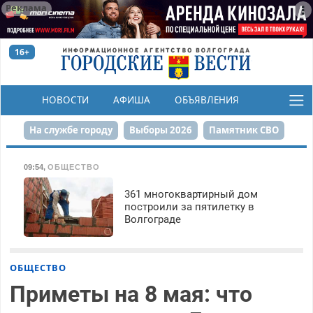
Реклама
16+
НОВОСТИ
АФИША
ОБЪЯВЛЕНИЯ
КОНКУРСЫ
На службе городу
Выборы 2026
Памятник СВО
Сталинград в сердце
Финграмотность
09:54
,
ОБЩЕСТВО
Набережная
День Победы
Реконструкция ЦПКиО
361 многоквартирный дом
построили за пятилетку в
Волгограде
80-летие Победы
Парк Героев-летчиков
ОБЩЕСТВО
Приметы на 8 мая: что