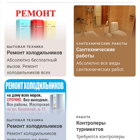
САНТЕХНИЧЕСКИЕ РАБОТЫ
БЫТОВАЯ ТЕХНИКА
Сантехнические
Ремонт холодильников
работы
Абсолютно бесплатный
Абсолютно все виды
вызов. Ремонт
сантехнических работ.
холодильников всех
Быстро. Качественно.
марок на дому, с
Недорого.
гарантией. Все р-ны.
Срочно. Без выходных.
Пенсионерам – скидки до
40%. Мастер со стажем.
РАБОТА
БЫТОВАЯ ТЕХНИКА
Контролеры
Ремонт холодильников
турникетов
Ремонт холодильников
Требуются контролеры
всех марок на дому.