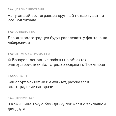
8 Авг
,
ПРОИСШЕСТВИЯ
Напугавший волгоградцев крупный пожар тушат на
юге Волгограда
8 Авг
,
ОБЩЕСТВО
Два дня волгоградцев будут развлекать у фонтана на
набережной
8 Авг
,
БЛАГОУСТРОЙСТВО
Бочаров: основные работы на объектах
благоустройствах Волгограда завершат к 1 сентября
8 Авг
,
СПОРТ
Как спорт влияет на иммунитет, рассказали
волгоградские санврачи
8 Авг
,
КРИМИНАЛ
В Камышине яркую блондинку поймали с закладкой
для друга