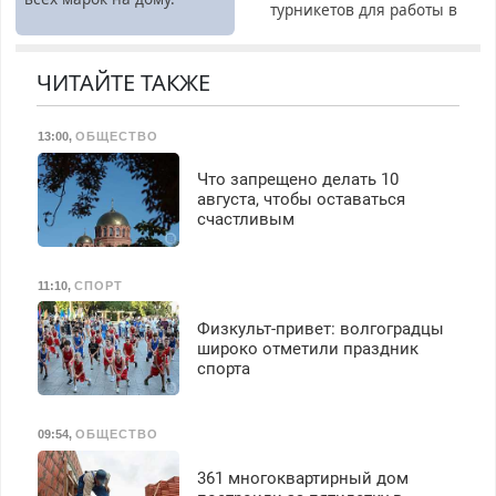
турникетов для работы в
Москве и Подмосковье
(мужчины, женщины).
Прием по ТК РФ. График
ЧИТАЙТЕ ТАКЖЕ
работы любой.
Бесплатное проживание.
13:00
,
ОБЩЕСТВО
З/п – до 96000 рублей до
вычета налогов.
Что запрещено делать 10
Ежемесячно
августа, чтобы оставаться
выплачивается денежная
счастливым
премия. Возможно
бесплатное обучение,
получение документов,
11:10
,
СПОРТ
работа инспектором по
транспортной
Физкульт‑привет: волгоградцы
безопасности с з/п до
широко отметили праздник
125000 руб.
спорта
09:54
,
ОБЩЕСТВО
361 многоквартирный дом