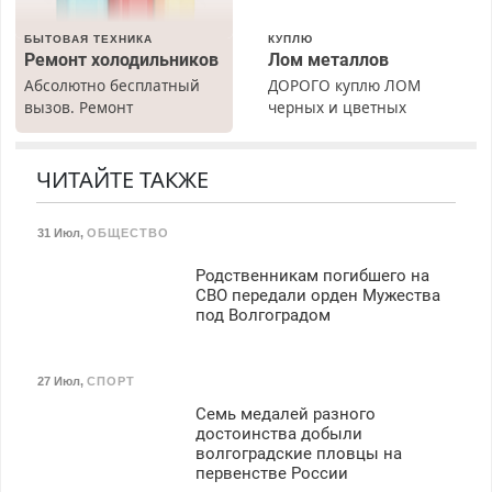
БЫТОВАЯ ТЕХНИКА
КУПЛЮ
Ремонт холодильников
Лом металлов
Абсолютно бесплатный
ДОРОГО куплю ЛОМ
вызов. Ремонт
черных и цветных
холодильников всех
металлов, вывозим сами.
марок на дому, с
гарантией. Все р-ны.
ЧИТАЙТЕ ТАКЖЕ
Срочно. Без выходных.
Пенсионерам – скидки до
31 Июл
,
ОБЩЕСТВО
40%. Мастер со стажем.
Родственникам погибшего на
СВО передали орден Мужества
под Волгоградом
27 Июл
,
СПОРТ
Семь медалей разного
достоинства добыли
волгоградские пловцы на
первенстве России