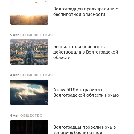
вычета налогов.
Ежемесячно
Волгоградцев предупредили о
выплачивается денежная
беспилотной опасности
премия. Возможно
бесплатное обучение,
получение документов,
5 Авг
,
ПРОИСШЕСТВИЯ
работа инспектором по
транспортной
Беспилотная опасность
безопасности с з/п до
действовала в Волгоградской
125000 руб.
области
4 Авг
,
ПРОИСШЕСТВИЯ
Атаку БПЛА отразили в
Волгоградской области ночью
4 Авг
,
ОБЩЕСТВО
Волгоградцы провели ночь в
условиях беспилотной