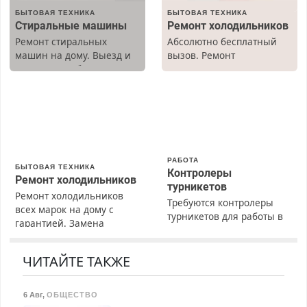
БЫТОВАЯ ТЕХНИКА
БЫТОВАЯ ТЕХНИКА
Стиральные машины
Ремонт холодильников
Ремонт стиральных
Абсолютно бесплатный
машин на дому. Выезд и
вызов. Ремонт
диагностика бесплатно.
холодильников всех
Предусмотрены скидки.
марок на дому, с
гарантией. Все р-ны.
Срочно. Без выходных.
Пенсионерам – скидки до
40%. Мастер со стажем.
РАБОТА
БЫТОВАЯ ТЕХНИКА
Контролеры
Ремонт холодильников
турникетов
Ремонт холодильников
Требуются контролеры
всех марок на дому с
турникетов для работы в
гарантией. Замена
Москве и Подмосковье
резины. Качественно.
(мужчины, женщины).
Недорого. Без выходных.
Прием по ТК РФ. График
ЧИТАЙТЕ ТАКЖЕ
Все районы. Скидка.
работы любой.
Вызов бесплатный.
Бесплатное проживание.
6 Авг
,
ОБЩЕСТВО
З/п – до 96000 рублей до