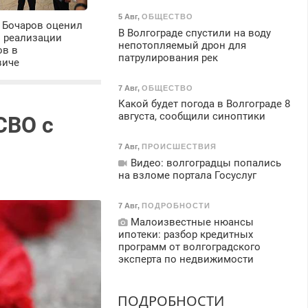
5 Авг
,
ОБЩЕСТВО
 Бочаров оценил
В Волгограде спустили на воду
ы реализации
непотопляемый дрон для
ов в
патрулирования рек
виче
7 Авг
,
ОБЩЕСТВО
Какой будет погода в Волгограде 8
августа, сообщили синоптики
СВО с
7 Авг
,
ПРОИСШЕСТВИЯ
Видео: волгоградцы попались
на взломе портала Госуслуг
7 Авг
,
ПОДРОБНОСТИ
Малоизвестные нюансы
ипотеки: разбор кредитных
программ от волгоградского
эксперта по недвижимости
ПОДРОБНОСТИ