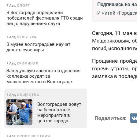
Подпишись на н
7 Авг
,
СПОРТ
В Волгограде определили
И читай «Городск
победителей фестиваля ГТО среди
лиц с нарушением слуха
Сегодня, 11 мая 
7 Авг
,
КУЛЬТУРА
Мещеряковым, об
В музее волгоградцев научат
погиб, исполняя 
делать сувениры
Прощание пройдет
7 Авг
,
КРИМИНАЛ
горечь утраты, 
Заведующую заочного отделения
земляка в послед
колледжа осудят за
мошенничество в Волгограде
7 Авг
,
ОБЩЕСТВО
Волгоградцев зовут
на бесплатные
мероприятия в
Поделиться:
центре города
7 Авг
,
ПРОИСШЕСТВИЯ