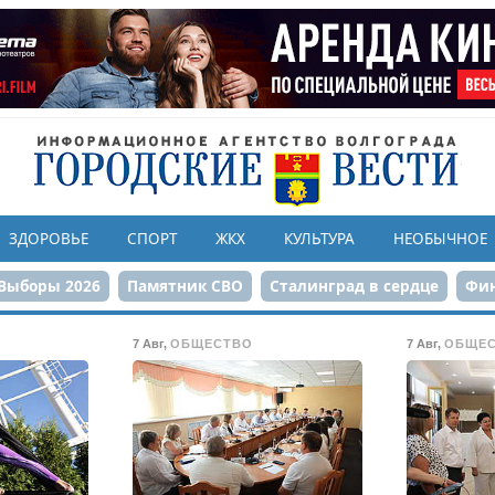
ЗДОРОВЬЕ
СПОРТ
ЖКХ
КУЛЬТУРА
НЕОБЫЧНОЕ
Выборы 2026
Памятник СВО
Сталинград в сердце
Фин
онструкция ЦПКиО
80-летие Победы
Парк Героев-летчи
7 Авг
,
ОБЩЕСТВО
7 Авг
,
ОБЩЕ