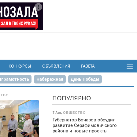
КОНКУРСЫ
ОБЪЯВЛЕНИЯ
ГАЗЕТА
грамотность
Набережная
День Победы
ков
СТВО
ПОПУЛЯРНО
7 Авг
,
ОБЩЕСТВО
Губернатор Бочаров обсудил
развитие Серафимовичского
района и новые проекты