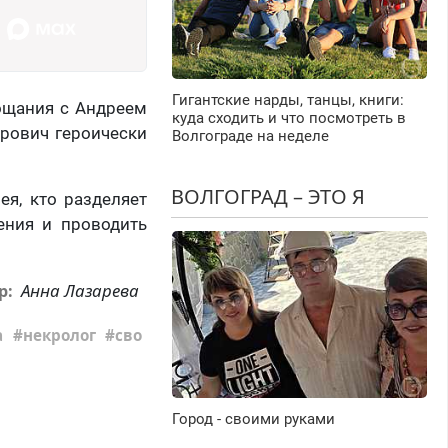
Гигантские нарды, танцы, книги:
рощания с Андреем
куда сходить и что посмотреть в
рович героически
Волгограде на неделе
ВОЛГОГРАД – ЭТО Я
ея, кто разделяет
ения и проводить
Анна Лазарева
р:
а
некролог
сво
Город - своими руками