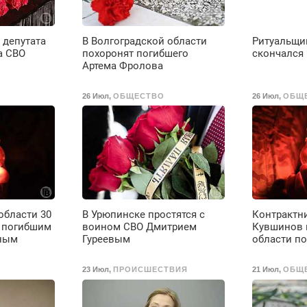
 депутата
В Волгоградской области
Ритуальщи
а СВО
похоронят погибшего
скончался
Артема Фролова
26 Июл
,
ОБЩЕСТВО
26 Июл
,
ОБЩ
области 30
В Урюпинске простятся с
Контрактн
с погибшим
воином СВО Дмитрием
Кувшинов 
ным
Гуреевым
области по
23 Июл
,
ПРОИСШЕСТВИЯ
21 Июл
,
ОБЩ