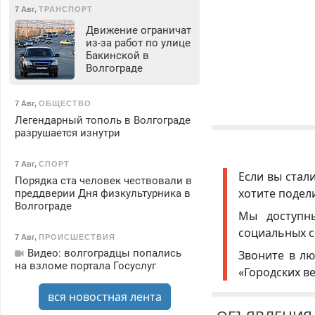
7 Авг
,
ТРАНСПОРТ
Движение ограничат
из-за работ по улице
Бакинской в
Волгограде
7 Авг
,
ОБЩЕСТВО
Легендарный тополь в Волгограде
разрушается изнутри
7 Авг
,
СПОРТ
Если вы стал
Порядка ста человек чествовали в
хотите подел
преддверии Дня физкультурника в
Волгограде
Мы доступ
социальных с
7 Авг
,
ПРОИСШЕСТВИЯ
Видео: волгоградцы попались
Звоните в лю
на взломе портала Госуслуг
«Городских в
вся новостная лента