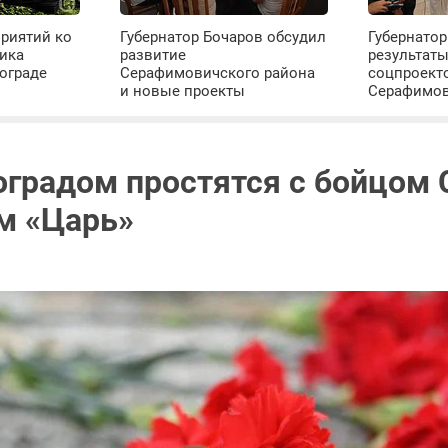
риятий ко
Губернатор Бочаров обсудил
Губернатор
ика
развитие
результат
ограде
Серафимовичского района
соцпроект
и новые проекты
Серафимо
оградом простятся с бойцом 
м «Царь»