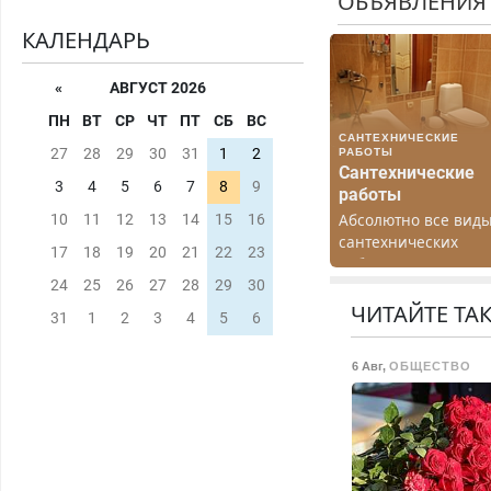
ОБЪЯВЛЕНИЯ
КАЛЕНДАРЬ
«
АВГУСТ 2026
ПН
ВТ
СР
ЧТ
ПТ
СБ
ВС
САНТЕХНИЧЕСКИЕ
27
28
29
30
31
1
2
РАБОТЫ
Сантехнические
3
4
5
6
7
8
9
работы
Абсолютно все вид
10
11
12
13
14
15
16
сантехнических
17
18
19
20
21
22
23
работ. Быстро.
Качественно.
24
25
26
27
28
29
30
Недорого.
ЧИТАЙТЕ ТА
31
1
2
3
4
5
6
6 Авг
,
ОБЩЕСТВО