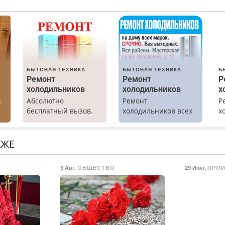
БЫТОВАЯ ТЕХНИКА
БЫТОВАЯ ТЕХНИКА
Б
Ремонт
Ремонт
Р
холодильников
холодильников
х
ы
Абсолютно
Ремонт
Р
бесплатный вызов.
холодильников всех
х
Ремонт
марок на дому.
м
холодильников всех
г
марок на дому, с
р
КЖЕ
гарантией. Все р-ны.
Н
Срочно. Без
в
3 Авг
,
ОБЩЕСТВО
29 Июл
,
ПРО
выходных.
р
Пенсионерам –
В
скидки до 40%.
Мастер со стажем.