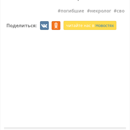
погибшие
некролог
сво
Поделиться:
читайте нас в
Новостях