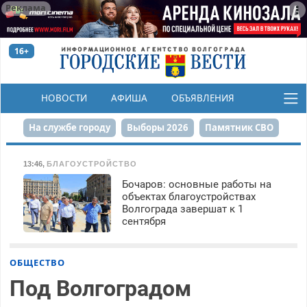
Реклама
16+
НОВОСТИ
АФИША
ОБЪЯВЛЕНИЯ
КОНКУРСЫ
На службе городу
Выборы 2026
Памятник СВО
Сталинград в сердце
Финграмотность
13:46
,
БЛАГОУСТРОЙСТВО
Бочаров: основные работы на
Набережная
День Победы
Реконструкция ЦПКиО
объектах благоустройствах
Волгограда завершат к 1
80-летие Победы
Парк Героев-летчиков
сентября
ОБЩЕСТВО
Под Волгоградом