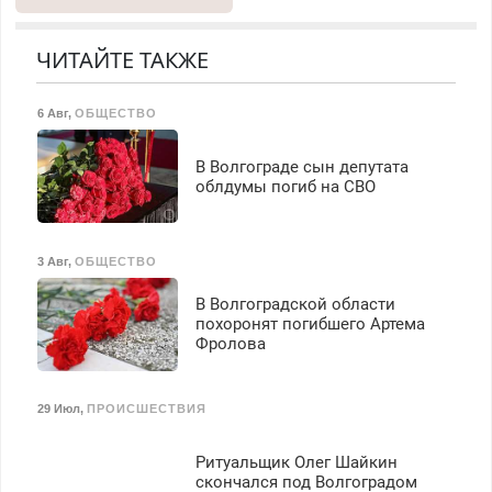
холодильников всех
гарантией. Замена
марок на дому, с
резины. Качественно.
гарантией. Все р-ны.
Недорого. Без выходных.
ЧИТАЙТЕ ТАКЖЕ
Срочно. Без выходных.
Все районы. Скидка.
Пенсионерам – скидки до
Вызов бесплатный.
6 Авг
,
ОБЩЕСТВО
40%. Мастер со стажем.
В Волгограде сын депутата
облдумы погиб на СВО
3 Авг
,
ОБЩЕСТВО
В Волгоградской области
похоронят погибшего Артема
Фролова
29 Июл
,
ПРОИСШЕСТВИЯ
Ритуальщик Олег Шайкин
скончался под Волгоградом