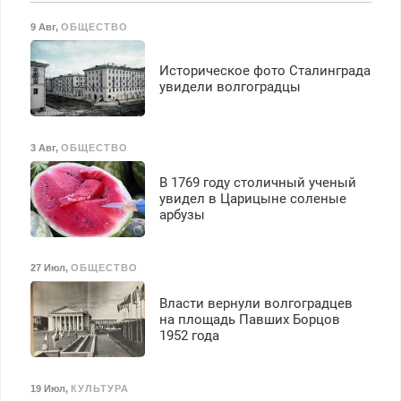
безопасности с з/п до
125000 руб.
9 Авг
,
ОБЩЕСТВО
Историческое фото Сталинграда
увидели волгоградцы
3 Авг
,
ОБЩЕСТВО
В 1769 году столичный ученый
увидел в Царицыне соленые
арбузы
27 Июл
,
ОБЩЕСТВО
Власти вернули волгоградцев
на площадь Павших Борцов
1952 года
19 Июл
,
КУЛЬТУРА