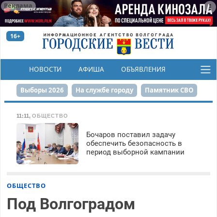
Реклама
16+
НОВОСТИ
АФИША
ОБЪЯВЛЕНИЯ
КОНКУРСЫ
Выборы 2026
На службе городу
Памятник СВО
Сталинград в сердце
Финграмотность
11:11
,
ОБЩЕСТВО
Набережная
День Победы
Реконструкция ЦПКиО
Бочаров поставил задачу
обеспечить безопасность в
период выборной кампании
80-летие Победы
Парк Героев-летчиков
ОБЩЕСТВО
Под Волгоградом