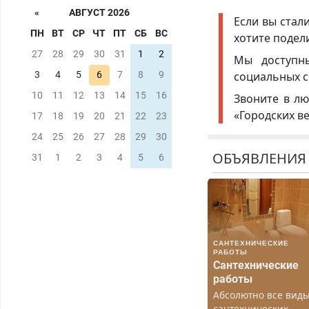
«
АВГУСТ 2026
Если вы стал
ПН
ВТ
СР
ЧТ
ПТ
СБ
ВС
хотите подел
27
28
29
30
31
1
2
Мы доступ
социальных с
3
4
5
6
7
8
9
10
11
12
13
14
15
16
Звоните в лю
«Городских в
17
18
19
20
21
22
23
24
25
26
27
28
29
30
ОБЪЯВЛЕНИЯ
31
1
2
3
4
5
6
САНТЕХНИЧЕСКИЕ
РАБОТЫ
Сантехнические
работы
Абсолютно все вид
сантехнических