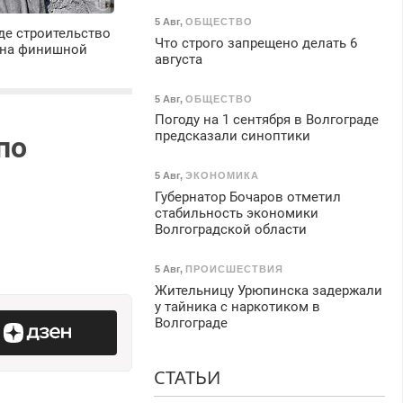
5 Авг
,
ОБЩЕСТВО
де строительство
Что строго запрещено делать 6
 на финишной
августа
5 Авг
,
ОБЩЕСТВО
Погоду на 1 сентября в Волгограде
предсказали синоптики
по
5 Авг
,
ЭКОНОМИКА
Губернатор Бочаров отметил
стабильность экономики
Волгоградской области
5 Авг
,
ПРОИСШЕСТВИЯ
Жительницу Урюпинска задержали
у тайника с наркотиком в
Волгограде
СТАТЬИ