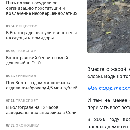
Пять волжан осудили за
организацию проституции и
вовлечение несовершеннолетних
08:54
,
ОБЩЕСТВО
В Волгограде рванули вверх цены
на огурцы и помидоры
08:35
,
ТРАНСПОРТ
Волгоградский бензин самый
дешевый в ЮФО
Вместе с жарой в
слезы. Ведь на то
08:11
,
КРИМИНАЛ
Под Волгоградом жирновчанка
отдала лжеброкеру 4,5 млн рублей
Май подарит волг
И тем не менее 
07:51
,
ТРАНСПОРТ
перекатывает вете
В Волгограде на 12 часов
задержаны два авиарейса в Сочи
В 2026 году вс
наслаждаемся и з
07:33
,
ЭКОНОМИКА