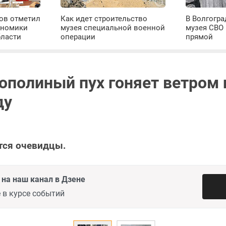
ров отметил
Как идет строительство
В Волгогра
ономики
музея специальной военной
музея СВО
бласти
операции
прямой
ополиный пух гоняет ветром 
ду
тся очевидцы.
на наш канал в Дзене
 в курсе событий