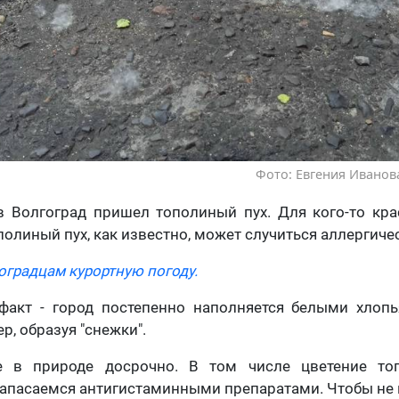
Фото: Евгения Иванова
 Волгоград пришел тополиный пух. Для кого-то крас
полиный пух, как известно, может случиться аллергиче
оградцам курортную погоду.
факт - город постепенно наполняется белыми хлопь
р, образуя "снежки".
е в природе досрочно. В том числе цветение топ
апасаемся антигистаминными препаратами. Чтобы не 