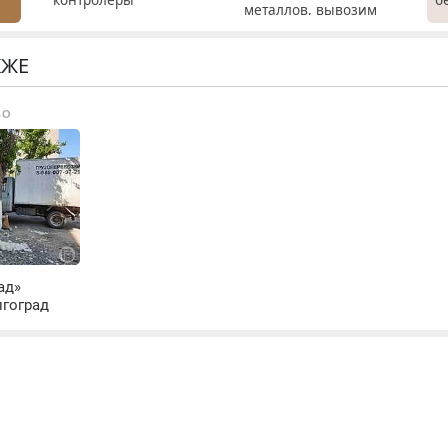
металлов, вывозим
турникетов для
Р
сами.
работы в Москве и
х
Подмосковье
м
КЖЕ
(мужчины,
г
женщины). Прием по
С
ВО
ТК РФ. График работы
в
любой. Бесплатное
П
проживание. З/п – до
с
96000 рублей до
М
вычета налогов.
Ежемесячно
выплачивается
денежная премия.
Возможно бесплатное
ад»
обучение, получение
лгоград
документов, работа
инспектором по
транспортной
безопасности с з/п до
125000 руб.