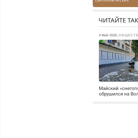
работ. Быстро.
Качественно.
Недорого.
ЧИТАЙТЕ ТА
4 Май 2025
,
ОБЩЕСТ
Майский «снегоп
обрушился на Во