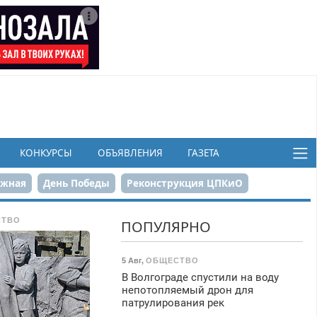
КОНКУРСЫ
ОБЪЯВЛЕНИЯ
ГАЗЕТА
ежная
День Победы
Реконструкция ЦПКиО
в
СТВО
ПОПУЛЯРНО
5 Авг
,
ОБЩЕСТВО
В Волгограде спустили на воду
непотопляемый дрон для
патрулирования рек