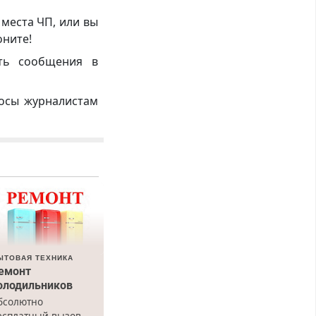
 места ЧП, или вы
оните!
ть сообщения в
росы журналистам
ЫТОВАЯ ТЕХНИКА
емонт
олодильников
бсолютно
есплатный вызов.