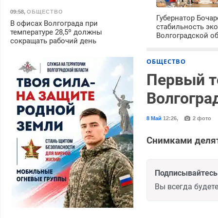
09:58
,
ОБЩЕСТВО
Губернатор Боча
В офисах Волгограда при
стабильность эк
температуре 28,5º должны
Волгоградской о
сокращать рабочий день
ОБЩЕСТВО
Первый т
Волгогра
8 Май
12:26
,
2 фото
Снимками деля
Подписывайтесь 
Вы всегда будете