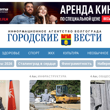
ЗДОРОВЬЕ
СПОРТ
ЖКХ
КУЛЬТУРА
НЕОБЫЧНОЕ
ы 2026
Сталинград в сердце
Финграмотность
Набер
а службе городу
80-летие Победы
Парк Героев-летчико
4 Авг
,
ИНФРАСТРУКТУРА
4 Авг
,
ОБЩЕ