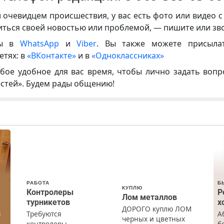
и очевидцем происшествия, у вас есть фото или видео с
иться своей новостью или проблемой, — пишите или зв
ны в
WhatsApp
и
Viber
. Вы также можете присыла
етях: в
«ВКонтакте»
и в
«Одноклассниках»
бое удобное для вас время, чтобы лично задать воп
естей». Будем рады общению!
РАБОТА
Б
КУПЛЮ
Контролеры
Р
Лом металлов
турникетов
х
ДОРОГО куплю ЛОМ
ы
Требуются
А
черных и цветных
контролеры
б