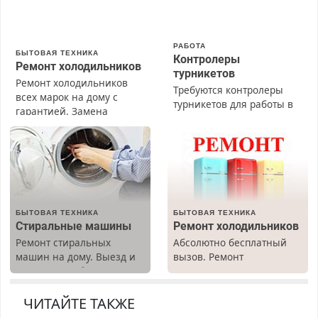
РАБОТА
БЫТОВАЯ ТЕХНИКА
Контролеры
Ремонт холодильников
турникетов
Ремонт холодильников
Требуются контролеры
всех марок на дому с
турникетов для работы в
гарантией. Замена
Москве и Подмосковье
резины. Качественно.
(мужчины, женщины).
Недорого. Без выходных.
Прием по ТК РФ. График
Все районы. Скидка.
работы любой.
Вызов бесплатный.
Бесплатное проживание.
З/п – до 96000 рублей до
вычета налогов.
БЫТОВАЯ ТЕХНИКА
БЫТОВАЯ ТЕХНИКА
Ежемесячно
Стиральные машины
Ремонт холодильников
выплачивается денежная
Ремонт стиральных
Абсолютно бесплатный
премия. Возможно
машин на дому. Выезд и
вызов. Ремонт
бесплатное обучение,
диагностика бесплатно.
холодильников всех
получение документов,
Предусмотрены скидки.
марок на дому, с
работа инспектором по
гарантией. Все р-ны.
ЧИТАЙТЕ ТАКЖЕ
транспортной
Срочно. Без выходных.
безопасности с з/п до