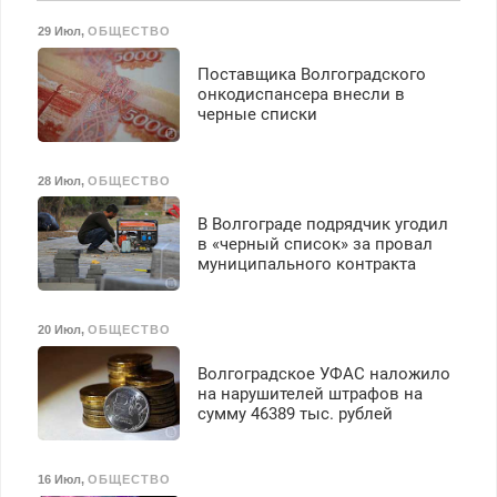
Пенсионерам – скидки до
125000 руб.
29 Июл
,
ОБЩЕСТВО
40%. Мастер со стажем.
Поставщика Волгоградского
онкодиспансера внесли в
черные списки
28 Июл
,
ОБЩЕСТВО
В Волгограде подрядчик угодил
в «черный список» за провал
муниципального контракта
20 Июл
,
ОБЩЕСТВО
Волгоградское УФАС наложило
на нарушителей штрафов на
сумму 46389 тыс. рублей
16 Июл
,
ОБЩЕСТВО