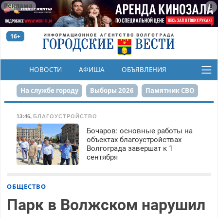
Реклама
16+
НОВОСТИ
АФИША
ОБЪЯВЛЕНИЯ
КОНКУРСЫ
На службе городу
Выборы 2026
Памятник СВО
Сталинград в сердце
Финграмотность
13:46
,
БЛАГОУСТРОЙСТВО
Бочаров: основные работы на
Набережная
День Победы
Реконструкция ЦПКиО
объектах благоустройствах
Волгограда завершат к 1
80-летие Победы
Парк Героев-летчиков
сентября
ОБЩЕСТВО
Парк в Волжском нарушил