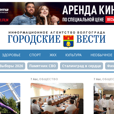
ЗДОРОВЬЕ
СПОРТ
ЖКХ
КУЛЬТУРА
НЕОБЫЧНОЕ
Выборы 2026
Памятник СВО
Сталинград в сердце
Фин
онструкция ЦПКиО
80-летие Победы
Парк Героев-летчи
7 Авг
,
ОБЩЕСТВО
7 Авг
,
ОБЩЕ