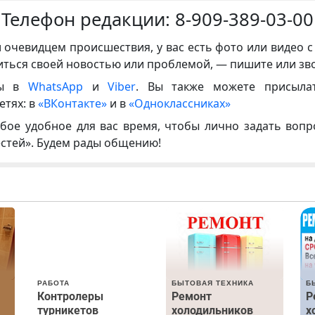
Телефон редакции:
8-909-389-03-00
и очевидцем происшествия, у вас есть фото или видео с
иться своей новостью или проблемой, — пишите или зв
ны в
WhatsApp
и
Viber
. Вы также можете присыла
етях: в
«ВКонтакте»
и в
«Одноклассниках»
бое удобное для вас время, чтобы лично задать воп
естей». Будем рады общению!
РАБОТА
БЫТОВАЯ ТЕХНИКА
Б
Контролеры
Ремонт
Р
турникетов
холодильников
х