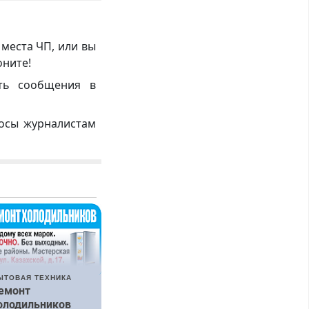
 места ЧП, или вы
оните!
ть сообщения в
росы журналистам
ЫТОВАЯ ТЕХНИКА
емонт
олодильников