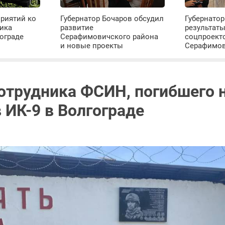
риятий ко
Губернатор Бочаров обсудил
Губернатор
ика
развитие
результат
ограде
Серафимовичского района
соцпроект
и новые проекты
Серафимо
отрудника ФСИН, погибшего н
 ИК-9 в Волгограде