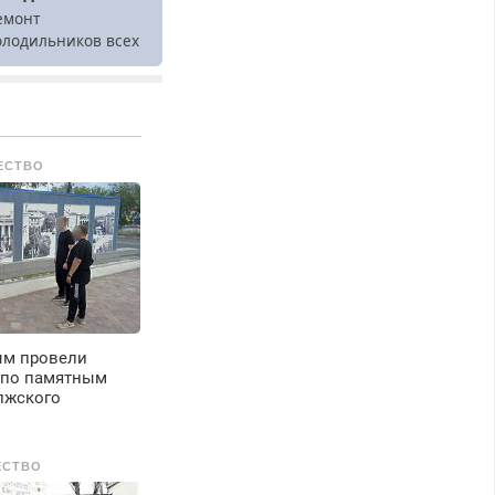
емонт
олодильников всех
арок на дому.
ЕСТВО
м провели
 по памятным
лжского
ЕСТВО