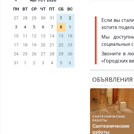
«
АВГУСТ 2026
ПН
ВТ
СР
ЧТ
ПТ
СБ
ВС
27
28
29
30
31
1
2
Если вы стал
хотите подел
3
4
5
6
7
8
9
Мы доступ
10
11
12
13
14
15
16
социальных с
17
18
19
20
21
22
23
Звоните в лю
24
25
26
27
28
29
30
«Городских в
31
1
2
3
4
5
6
ОБЪЯВЛЕНИЯ
САНТЕХНИЧЕСКИЕ
РАБОТЫ
Сантехнические
работы