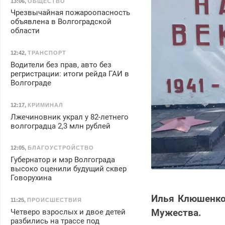
13:06
,
ОБЩЕСТВО
Чрезвычайная пожароопасность
объявлена в Волгоградской
области
12:42
,
ТРАНСПОРТ
Водители без прав, авто без
регристрации: итоги рейда ГАИ в
Волгограде
12:17
,
КРИМИНАЛ
Лжечиновник украл у 82-летнего
волгоградца 2,3 млн рублей
12:05
,
БЛАГОУСТРОЙСТВО
Губернатор и мэр Волгограда
высоко оценили будущий сквер
Говорухина
Илья Клюшенков
11:25
,
ПРОИСШЕСТВИЯ
Мужества.
Четверо взрослых и двое детей
разбились на трассе под