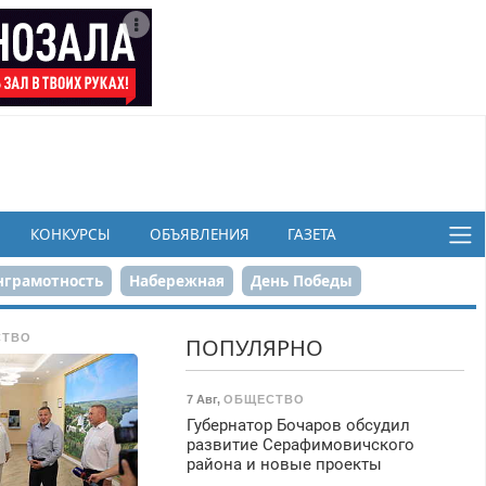
КОНКУРСЫ
ОБЪЯВЛЕНИЯ
ГАЗЕТА
грамотность
Набережная
День Победы
ков
СТВО
ПОПУЛЯРНО
7 Авг
,
ОБЩЕСТВО
Губернатор Бочаров обсудил
развитие Серафимовичского
района и новые проекты