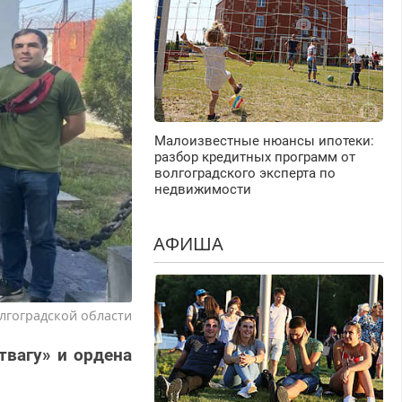
Малоизвестные нюансы ипотеки:
разбор кредитных программ от
волгоградского эксперта по
недвижимости
АФИША
лгоградской области
твагу» и ордена