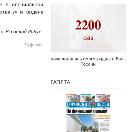
ые в специальной
отвагу» и ордена
2200
Всеволод Рябух
р:
раз
уфсин
пожаловались волгоградцы в Банк
России
ГАЗЕТА