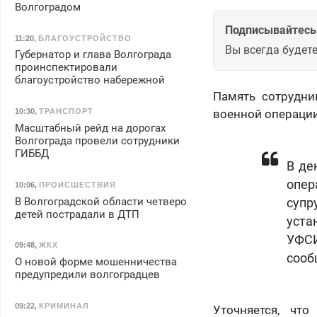
Волгоградом
Подписывайтесь 
11:20
,
БЛАГОУСТРОЙСТВО
Вы всегда будете
Губернатор и глава Волгограда
проинспектировали
благоустройство набережной
Память сотрудни
10:30
,
ТРАНСПОРТ
военной операции
Масштабный рейд на дорогах
Волгограда провели сотрудники
ГИББД
В де
опер
10:06
,
ПРОИСШЕСТВИЯ
В Волгоградской области четверо
супр
детей пострадали в ДТП
уста
УФС
09:48
,
ЖКХ
сооб
О новой форме мошенничества
предупредили волгоградцев
09:22
,
КРИМИНАЛ
Уточняется, чт