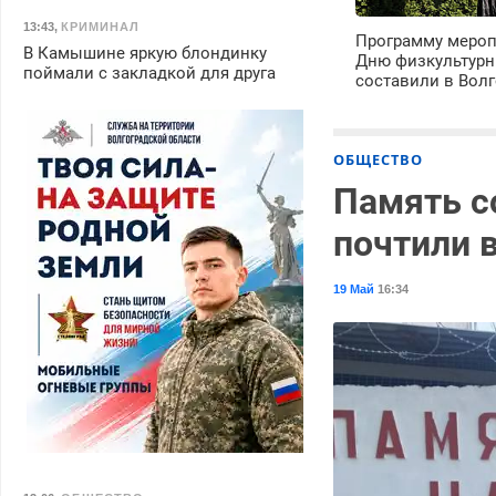
13:43
,
КРИМИНАЛ
Программу мероп
В Камышине яркую блондинку
Дню физкультурн
поймали с закладкой для друга
составили в Волг
ОБЩЕСТВО
Память с
почтили в
19 Май
16:34