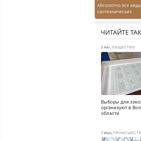
Абсолютно все вид
сантехнических
работ. Быстро.
Качественно.
Недорого.
ЧИТАЙТЕ ТА
2 Авг
,
ОБЩЕСТВО
Выборы для зэко
организуют в Во
области
7 Июл
,
ПРОИСШЕСТ