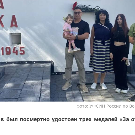
фото: УФСИН России по Во
 был посмертно удостоен трех медалей «За о