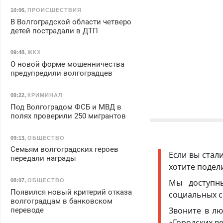
10:06
,
ПРОИСШЕСТВИЯ
В Волгоградской области четверо
детей пострадали в ДТП
09:48
,
ЖКХ
О новой форме мошенничества
предупредили волгоградцев
09:22
,
КРИМИНАЛ
Под Волгоградом ФСБ и МВД в
полях проверили 250 мигрантов
09:13
,
ОБЩЕСТВО
Семьям волгоградских героев
Если вы стал
передали награды
хотите подел
Мы доступ
08:07
,
ОБЩЕСТВО
Появился новый критерий отказа
социальных с
волгоградцам в банковском
Звоните в лю
переводе
«Городских в