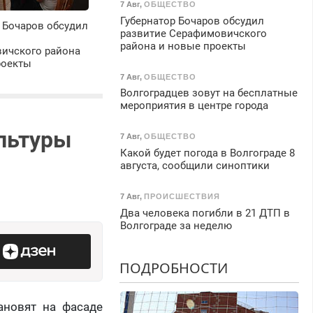
7 Авг
,
ОБЩЕСТВО
Губернатор Бочаров обсудил
 Бочаров обсудил
развитие Серафимовичского
района и новые проекты
ичского района
роекты
7 Авг
,
ОБЩЕСТВО
Волгоградцев зовут на бесплатные
мероприятия в центре города
льтуры
7 Авг
,
ОБЩЕСТВО
Какой будет погода в Волгограде 8
августа, сообщили синоптики
7 Авг
,
ПРОИСШЕСТВИЯ
Два человека погибли в 21 ДТП в
Волгограде за неделю
ПОДРОБНОСТИ
ановят на фасаде