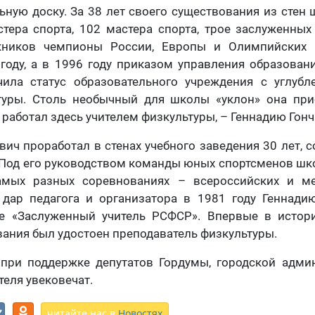
ную доску. За 38 лет своего существования из стен
тера спорта, 102 мастера спорта, трое заслуженных
кников чемпионы России, Европы и Олимпийских 
году, а в 1996 году приказом управления образова
чила статус образовательного учреждения с углуб
туры. Столь необычный для школы «уклон» она при
 работал здесь учителем физкультуры, – Геннадию Гонч
ич проработал в стенах учебного заведения 30 лет, 
 Под его руководством команды юных спортсменов ш
амых разных соревнованиях – всероссийских и ме
дар педагога и организатора в 1981 году Геннади
е «Заслуженный учитель РСФСР». Впервые в истор
вания был удостоен преподаватель физкультуры.
при поддержке депутатов Гордумы, городской адми
еля увековечат.
читайте нас в
Новостях