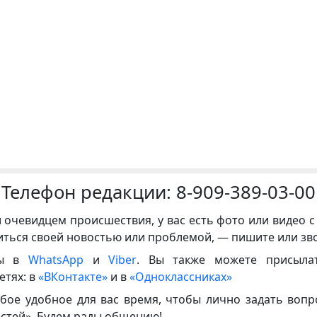
Телефон редакции:
8-909-389-03-00
и очевидцем происшествия, у вас есть фото или видео с
иться своей новостью или проблемой, — пишите или зв
ны в
WhatsApp
и
Viber
. Вы также можете присыла
етях: в
«ВКонтакте»
и в
«Одноклассниках»
бое удобное для вас время, чтобы лично задать воп
естей». Будем рады общению!