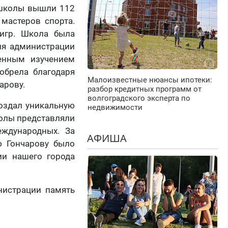
 школы вышли 112
 мастеров спорта.
игр. Школа была
ния администрации
ленным изучением
обрела благодаря
Малоизвестные нюансы ипотеки:
арову.
разбор кредитных программ от
волгоградского эксперта по
создал уникальную
недвижимости
колы представляли
ждународных. За
АФИША
ю Гончарову было
ии нашего города
нистрации память