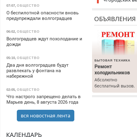
07:07
,
ОБЩЕСТВО
О беспилотной опасности вновь
ОБЪЯВЛЕНИЯ
предупреждали волгоградцев
06:02
,
ОБЩЕСТВО
Волгоградцев ждут похолодание и
дожди
05:10
,
ОБЩЕСТВО
БЫТОВАЯ ТЕХНИКА
Два дня волгоградцев будут
Ремонт
развлекать у фонтана на
холодильников
набережной
Абсолютно
бесплатный вызов.
02:05
,
ОБЩЕСТВО
Ремонт
Что настрого запрещено делать в
холодильников все
Марьев день, 8 августа 2026 года
марок на дому, с
гарантией. Все р-ны
вся новостная лента
Срочно. Без
выходных.
Пенсионерам –
КАЛЕНДАРЬ
скидки до 40%.