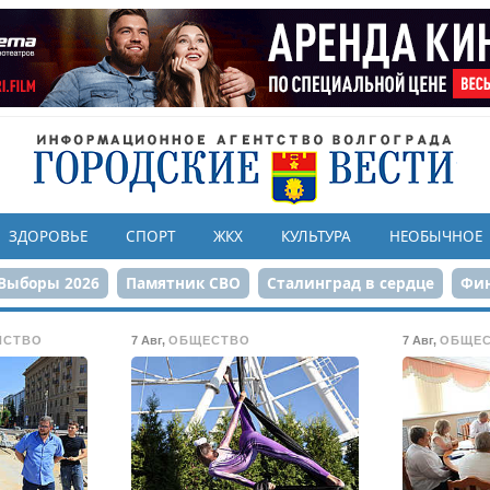
ЗДОРОВЬЕ
СПОРТ
ЖКХ
КУЛЬТУРА
НЕОБЫЧНОЕ
Выборы 2026
Памятник СВО
Сталинград в сердце
Фин
онструкция ЦПКиО
80-летие Победы
Парк Героев-летчи
ЙСТВО
7 Авг
,
ОБЩЕСТВО
7 Авг
,
ОБЩЕ