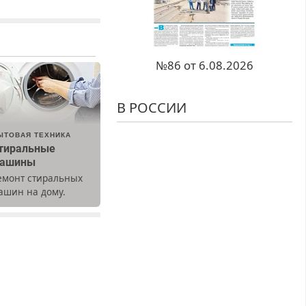
№86 от 6.08.2026
В РОССИИ
ЫТОВАЯ ТЕХНИКА
тиральные
ашины
емонт стиральных
ашин на дому.
ыезд и диагностика
есплатно.
редусмотрены
кидки.