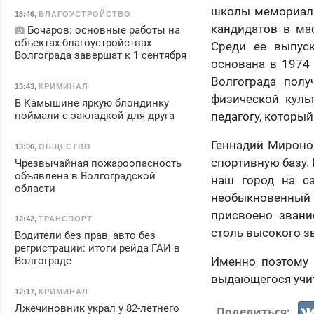
школы мемориаль
13:46
,
БЛАГОУСТРОЙСТВО
кандидатов в мас
Бочаров: основные работы на
объектах благоустройствах
Среди ее выпус
Волгограда завершат к 1 сентября
основана в 1974 
Волгограда полу
13:43
,
КРИМИНАЛ
физической куль
В Камышине яркую блондинку
педагогу, который
поймали с закладкой для друга
Геннадий Миронов
13:06
,
ОБЩЕСТВО
спортивную базу.
Чрезвычайная пожароопасность
объявлена в Волгоградской
наш город на с
области
необыкновенный 
присвоено звани
12:42
,
ТРАНСПОРТ
столь высокого з
Водители без прав, авто без
регристрации: итоги рейда ГАИ в
Именно поэтому 
Волгограде
выдающегося учит
12:17
,
КРИМИНАЛ
Лжечиновник украл у 82-летнего
Поделиться: