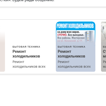
БЫТОВАЯ ТЕХНИКА
БЫТОВАЯ ТЕХНИКА
Б
Ремонт
Ремонт
С
холодильников
холодильников
м
Ремонт
Ремонт
Р
холодильников всех
холодильников всех
м
марок на дому с
марок на дому.
В
х
гарантией. Замена
б
резины. Качественно.
П
.
Недорого. Без
с
выходных. Все
районы. Скидка.
Вызов бесплатный.