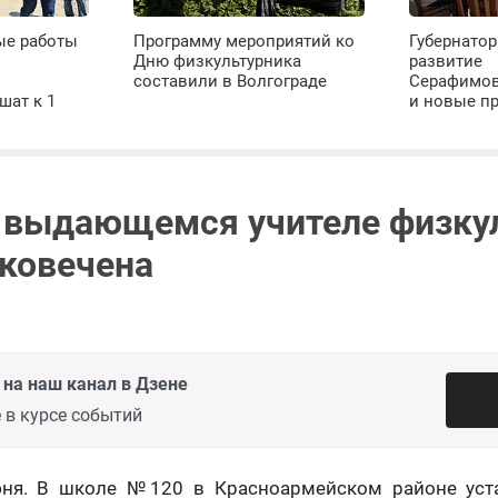
ые работы
Программу мероприятий ко
Губернатор
Дню физкультурника
развитие
х
составили в Волгограде
Серафимов
шат к 1
и новые п
 выдающемся учителе физку
ековечена
на наш канал в Дзене
 в курсе событий
юня. В школе №120 в Красноармейском районе уст