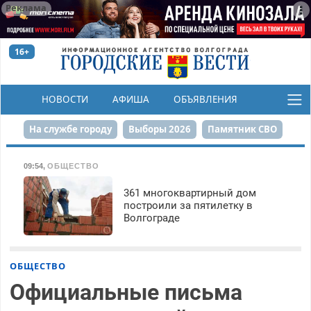
Реклама
16+
НОВОСТИ
АФИША
ОБЪЯВЛЕНИЯ
КОНКУРСЫ
На службе городу
Выборы 2026
Памятник СВО
Сталинград в сердце
Финграмотность
09:54
,
ОБЩЕСТВО
Набережная
День Победы
Реконструкция ЦПКиО
361 многоквартирный дом
построили за пятилетку в
Волгограде
80-летие Победы
Парк Героев-летчиков
ОБЩЕСТВО
Официальные письма