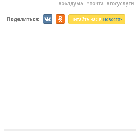
облдума
почта
госуслуги
Поделиться:
читайте нас в
Новостях