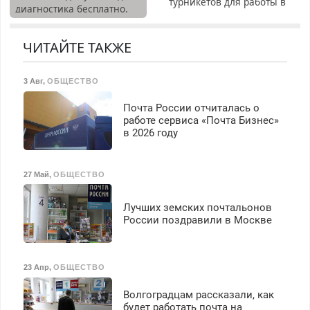
турникетов для работы в
диагностика бесплатно.
Москве и Подмосковье
Предусмотрены скидки.
(мужчины, женщины).
Прием по ТК РФ. График
ЧИТАЙТЕ ТАКЖЕ
работы любой.
Бесплатное проживание.
3 Авг
,
ОБЩЕСТВО
З/п – до 96000 рублей до
вычета налогов.
Почта России отчиталась о
Ежемесячно
работе сервиса «Почта Бизнес»
выплачивается денежная
в 2026 году
премия. Возможно
бесплатное обучение,
получение документов,
27 Май
,
ОБЩЕСТВО
работа инспектором по
транспортной
Лучших земских почтальонов
безопасности с з/п до
России поздравили в Москве
125000 руб.
23 Апр
,
ОБЩЕСТВО
Волгоградцам рассказали, как
будет работать почта на