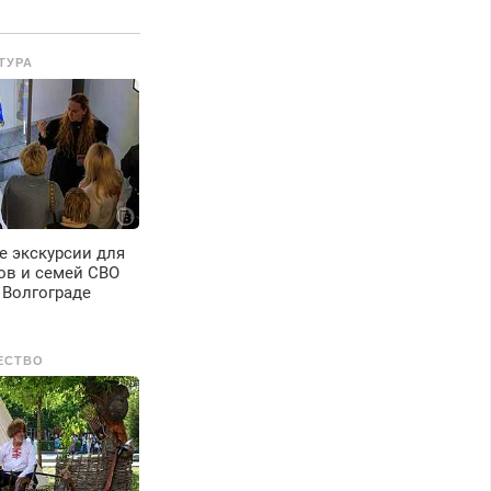
редусмотрены
кидки.
ТУРА
е экскурсии для
ов и семей СВО
 Волгограде
ЕСТВО