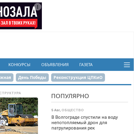
КОНКУРСЫ
ОБЪЯВЛЕНИЯ
ГАЗЕТА
ежная
День Победы
Реконструкция ЦПКиО
в
СТРУКТУРА
ПОПУЛЯРНО
5 Авг
,
ОБЩЕСТВО
В Волгограде спустили на воду
непотопляемый дрон для
патрулирования рек