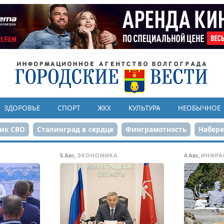
ЗДОРОВЬЕ
СПОРТ
ЖКХ
КУЛЬТУРА
НЕОБЫЧНОЕ
ик СВО
Сталинград в сердце
Финграмотность
Набер
а службе городу
80-летие Победы
Парк Героев-летчико
5 Авг
,
ЭКОНОМИКА
4 Авг
,
ИНФРА