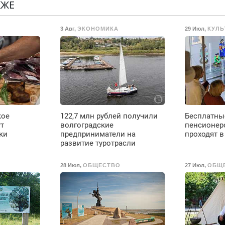
резины. Качественно.
П
КЖЕ
.
Недорого. Без
с
выходных. Все
3 Авг
,
ЭКОНОМИКА
29 Июл
,
КУЛЬ
районы. Скидка.
Вызов бесплатный.
кое
122,7 млн рублей получили
Бесплатны
ут
волгоградские
пенсионер
ки
предприниматели на
проходят в
развитие туротрасли
28 Июл
,
ОБЩЕСТВО
27 Июл
,
ОБЩ