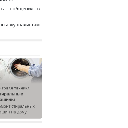
ть сообщения в
росы журналистам
ЫТОВАЯ ТЕХНИКА
тиральные
ашины
емонт стиральных
ашин на дому.
ыезд и диагностика
есплатно.