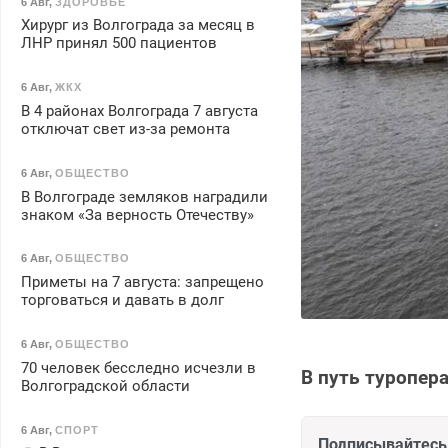
6 Авг
,
ЗДОРОВЬЕ
Хирург из Волгограда за месяц в
ЛНР принял 500 пациентов
6 Авг
,
ЖКХ
В 4 районах Волгограда 7 августа
отключат свет из-за ремонта
6 Авг
,
ОБЩЕСТВО
В Волгограде земляков наградили
знаком «За верность Отечеству»
6 Авг
,
ОБЩЕСТВО
Приметы на 7 августа: запрещено
торговаться и давать в долг
6 Авг
,
ОБЩЕСТВО
70 человек бесследно исчезли в
В путь туропер
Волгоградской области
6 Авг
,
СПОРТ
Подписывайтесь 