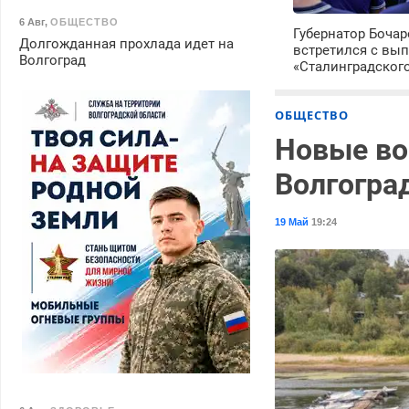
6 Авг
,
ОБЩЕСТВО
Губернатор Боча
Долгожданная прохлада идет на
встретился с вы
Волгоград
«Сталинградског
ОБЩЕСТВО
Новые во
Волгогра
19 Май
19:24