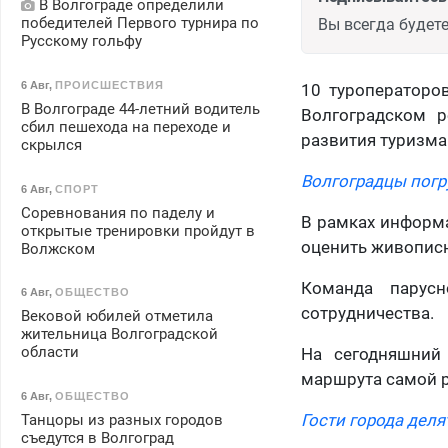
В Волгограде определили
победителей Первого турнира по
Вы всегда будете
Русскому гольфу
6 Авг
,
ПРОИСШЕСТВИЯ
10 туроператоро
В Волгограде 44-летний водитель
Волгоградском р
сбил пешехода на переходе и
развития туризма
скрылся
Волгоградцы погру
6 Авг
,
СПОРТ
Соревнования по паделу и
В рамках информа
открытые тренировки пройдут в
оценить живописн
Волжском
Команда парусн
6 Авг
,
ОБЩЕСТВО
сотрудничества.
Вековой юбилей отметила
жительница Волгоградской
области
На сегодняшний
маршрута самой 
6 Авг
,
ОБЩЕСТВО
Гости города деля
Танцоры из разных городов
съедутся в Волгоград