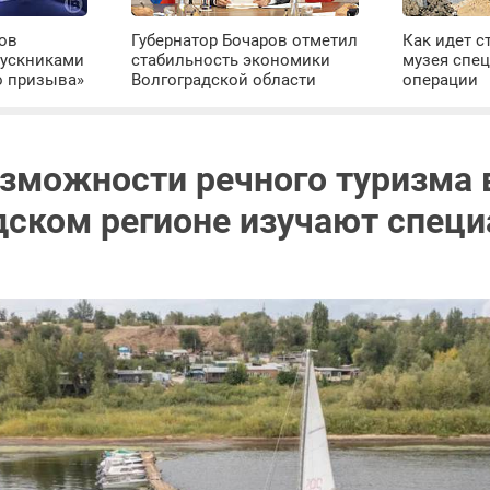
ров
Губернатор Бочаров отметил
Как идет с
пускниками
стабильность экономики
музея спе
о призыва»
Волгоградской области
операции
зможности речного туризма 
дском регионе изучают спец