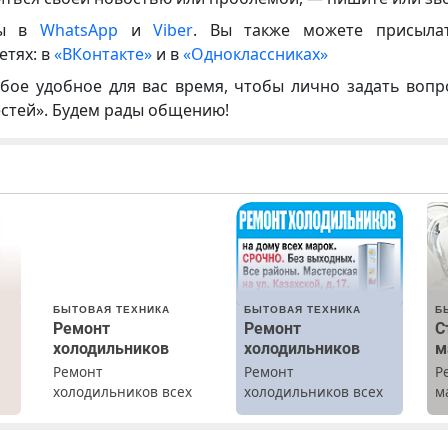
ны в
WhatsApp
и
Viber
. Вы также можете присыла
етях: в
«ВКонтакте»
и в
«Одноклассниках»
бое удобное для вас время, чтобы лично задать воп
естей». Будем рады общению!
БЫТОВАЯ ТЕХНИКА
БЫТОВАЯ ТЕХНИКА
Б
Ремонт
Ремонт
С
холодильников
холодильников
м
Ремонт
Ремонт
Р
холодильников всех
холодильников всех
м
марок на дому с
марок на дому.
В
х
гарантией. Замена
б