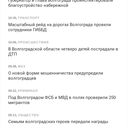
Губернатор и глава Волгограда проинспектировали
благоустройство набережной
10:30
,
ТРАНСПОРТ
Масштабный рейд на дорогах Волгограда провели
сотрудники ГИББД
10:06
,
ПРОИСШЕСТВИЯ
В Волгоградской области четверо детей пострадали в
ДТП
09:48
,
ЖКХ
О новой форме мошенничества предупредили
волгоградцев
09:22
,
КРИМИНАЛ
Под Волгоградом ФСБ и МВД в полях проверили 250
мигрантов
09:13
,
ОБЩЕСТВО
Семьям волгоградских героев передали награды