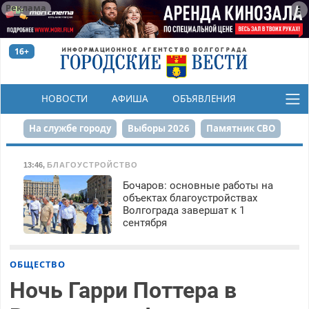
Реклама
16+
НОВОСТИ
АФИША
ОБЪЯВЛЕНИЯ
КОНКУРСЫ
На службе городу
Выборы 2026
Памятник СВО
Сталинград в сердце
Финграмотность
13:46
,
БЛАГОУСТРОЙСТВО
Бочаров: основные работы на
Набережная
День Победы
Реконструкция ЦПКиО
объектах благоустройствах
Волгограда завершат к 1
80-летие Победы
Парк Героев-летчиков
сентября
ОБЩЕСТВО
Ночь Гарри Поттера в