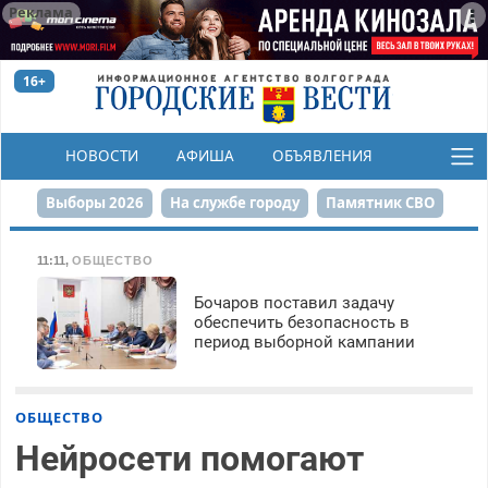
Реклама
16+
НОВОСТИ
АФИША
ОБЪЯВЛЕНИЯ
КОНКУРСЫ
Выборы 2026
На службе городу
Памятник СВО
Сталинград в сердце
Финграмотность
11:11
,
ОБЩЕСТВО
Набережная
День Победы
Реконструкция ЦПКиО
Бочаров поставил задачу
обеспечить безопасность в
период выборной кампании
80-летие Победы
Парк Героев-летчиков
ОБЩЕСТВО
Нейросети помогают