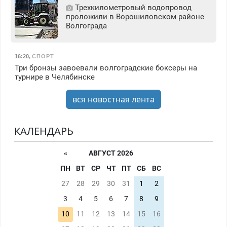
Трехкилометровый водопровод
проложили в Ворошиловском районе
Волгограда
16:20
,
СПОРТ
Три бронзы завоевали волгоградские боксеры на
турнире в Челябинске
вся новостная лента
КАЛЕНДАРЬ
«
АВГУСТ 2026
ПН
ВТ
СР
ЧТ
ПТ
СБ
ВС
27
28
29
30
31
1
2
3
4
5
6
7
8
9
10
11
12
13
14
15
16