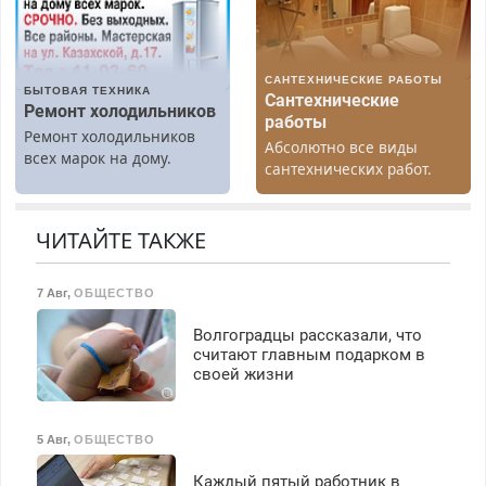
работы любой.
Бесплатное проживание.
З/п – до 96000 рублей до
вычета налогов.
САНТЕХНИЧЕСКИЕ РАБОТЫ
Ежемесячно
БЫТОВАЯ ТЕХНИКА
Сантехнические
выплачивается денежная
Ремонт холодильников
работы
премия. Возможно
Ремонт холодильников
Абсолютно все виды
бесплатное обучение,
всех марок на дому.
сантехнических работ.
получение документов,
Быстро. Качественно.
работа инспектором по
Недорого.
транспортной
ЧИТАЙТЕ ТАКЖЕ
безопасности с з/п до
125000 руб.
7 Авг
,
ОБЩЕСТВО
Волгоградцы рассказали, что
считают главным подарком в
своей жизни
5 Авг
,
ОБЩЕСТВО
Каждый пятый работник в