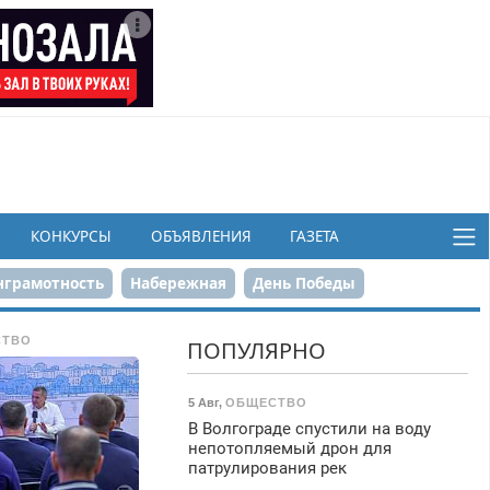
КОНКУРСЫ
ОБЪЯВЛЕНИЯ
ГАЗЕТА
грамотность
Набережная
День Победы
ков
СТВО
ПОПУЛЯРНО
5 Авг
,
ОБЩЕСТВО
В Волгограде спустили на воду
непотопляемый дрон для
патрулирования рек