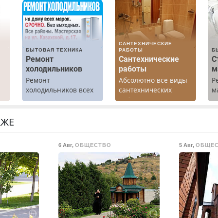
САНТЕХНИЧЕСКИЕ
БЫТОВАЯ ТЕХНИКА
РАБОТЫ
Б
Ремонт
Сантехнические
С
холодильников
работы
м
Ремонт
Абсолютно все виды
Р
холодильников всех
сантехнических
м
марок на дому.
работ. Быстро.
В
х
Качественно.
б
Недорого.
П
КЖЕ
.
с
6 Авг
,
ОБЩЕСТВО
5 Авг
,
ОБЩЕ