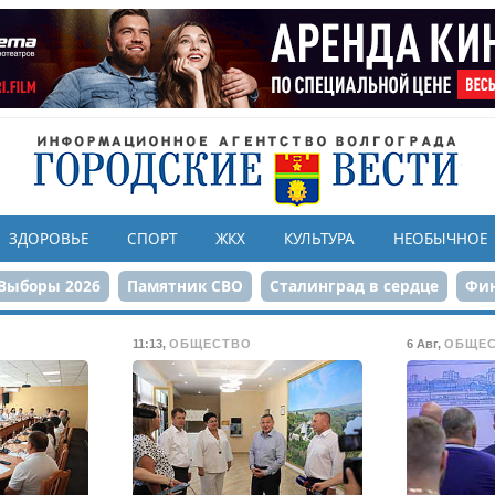
ЗДОРОВЬЕ
СПОРТ
ЖКХ
КУЛЬТУРА
НЕОБЫЧНОЕ
Выборы 2026
Памятник СВО
Сталинград в сердце
Фин
онструкция ЦПКиО
80-летие Победы
Парк Героев-летчи
11:13
,
ОБЩЕСТВО
6 Авг
,
ОБЩЕ