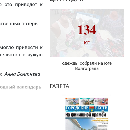
о это приведет к
134
твенных потерь.
кг
 могло привести к
тельство в чужую
одежды собрали на юге
Волгограда
Анна Болтнева
р:
ГАЗЕТА
одный календарь