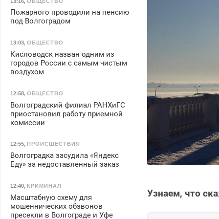
13:16
,
ОБЩЕСТВО
Пожарного проводили на пенсию
под Волгоградом
13:03
,
ОБЩЕСТВО
Кисловодск назван одним из
городов России с самым чистым
воздухом
12:58
,
ОБЩЕСТВО
Волгоградский филиал РАНХиГС
приостановил работу приемной
комиссии
12:55
,
ПРОИСШЕСТВИЯ
Волгоградка засудила «Яндекс
Еду» за недоставленный заказ
12:40
,
КРИМИНАЛ
Узнаем, что ск
Масштабную схему для
мошеннических обзвонов
пресекли в Волгограде и Уфе