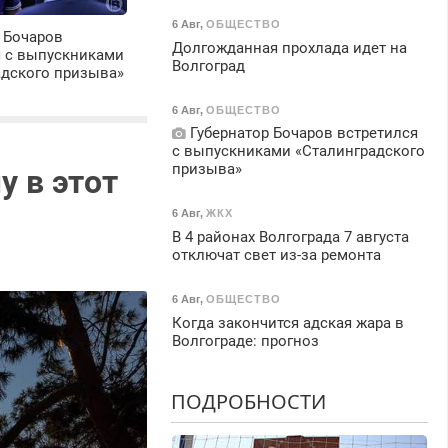
6 Авг
,
ОБЩЕСТВО
 Бочаров
Долгожданная прохлада идет на
я с выпускниками
Волгоград
адского призыва»
6 Авг
,
ОБЩЕСТВО
Губернатор Бочаров встретился
с выпускниками «Сталинградского
призыва»
у в этот
6 Авг
,
ЖКХ
В 4 районах Волгограда 7 августа
отключат свет из-за ремонта
6 Авг
,
ОБЩЕСТВО
Когда закончится адская жара в
Волгограде: прогноз
ПОДРОБНОСТИ