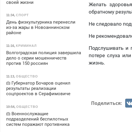
своей жизни
Желать здоровья
обратному результ
11:34
,
СПОРТ
День физкультурника перенесли
Не следовало под
из-за жары в Новоаннинском
районе
Не рекомендовало
11:16
,
КРИМИНАЛ
Подслушивать и п
Волгоградская полиция завершила
потере слуха ил
дело о серии мошенничеств
жизнь.
против 150 россиян
11:13
,
ОБЩЕСТВО
Губернатор Бочаров оценил
результаты реализации
соцпроектов в Серафимовиче
Поделиться:
10:54
,
ОБЩЕСТВО
Военнослужащие
подразделений беспилотных
систем поражают противника