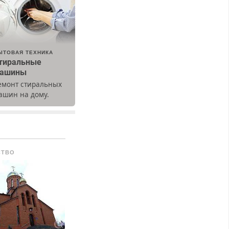
ЫТОВАЯ ТЕХНИКА
тиральные
ашины
емонт стиральных
ашин на дому.
ыезд и диагностика
есплатно.
редусмотрены
кидки.
СТВО