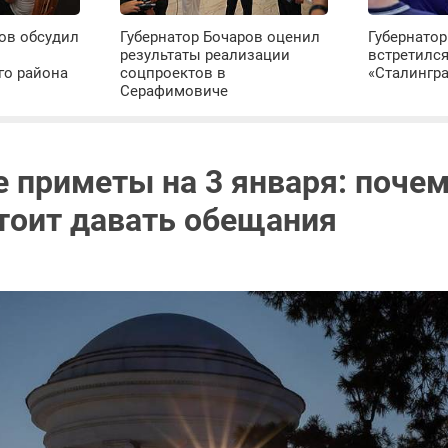
ов обсудил
Губернатор Бочаров оценил
Губернатор
результаты реализации
встретилс
го района
соцпроектов в
«Сталингр
Серафимовиче
 приметы на 3 января: почем
стоит давать обещания