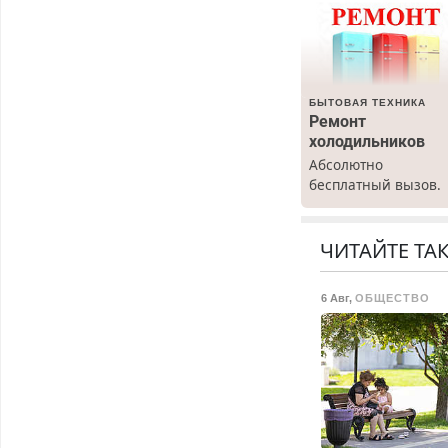
БЫТОВАЯ ТЕХНИКА
Ремонт
холодильников
Абсолютно
бесплатный вызов.
Ремонт
холодильников все
марок на дому, с
ЧИТАЙТЕ ТА
гарантией. Все р-ны
Срочно. Без
6 Авг
,
ОБЩЕСТВО
выходных.
Пенсионерам –
скидки до 40%.
Мастер со стажем.