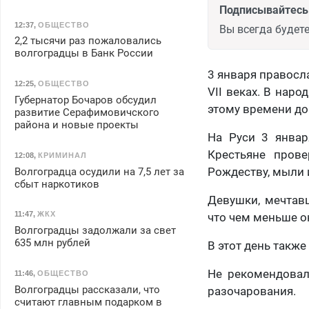
Подписывайтесь 
12:37
,
ОБЩЕСТВО
Вы всегда будете
2,2 тысячи раз пожаловались
волгоградцы в Банк России
3 января правосл
12:25
,
ОБЩЕСТВО
VII веках. В наро
Губернатор Бочаров обсудил
этому времени до
развитие Серафимовичского
района и новые проекты
На Руси 3 январ
Крестьяне пров
12:08
,
КРИМИНАЛ
Рождеству, мыли 
Волгоградца осудили на 7,5 лет за
сбыт наркотиков
Девушки, мечтавш
11:47
,
ЖКХ
что чем меньше он
Волгоградцы задолжали за свет
635 млн рублей
В этот день такж
Не рекомендовал
11:46
,
ОБЩЕСТВО
Волгоградцы рассказали, что
разочарования.
считают главным подарком в