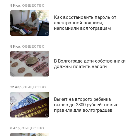
Бесплатное проживание.
9 Июн
,
ОБЩЕСТВО
З/п – до 96000 рублей до
вычета налогов.
Как восстановить пароль от
Ежемесячно
электронной подписи,
выплачивается денежная
напомнили волгоградцам
премия. Возможно
бесплатное обучение,
получение документов,
5 Июн
,
ОБЩЕСТВО
работа инспектором по
транспортной
В Волгограде дети-собственники
безопасности с з/п до
должны платить налоги
125000 руб.
22 Апр
,
ОБЩЕСТВО
Вычет на второго ребенка
вырос до 2800 рублей: новые
правила для волгоградцев
8 Апр
,
ОБЩЕСТВО