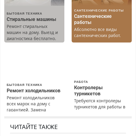
САНТЕХНИЧЕСКИЕ РАБОТЫ
БЫТОВАЯ ТЕХНИКА
Сантехнические
Стиральные машины
работы
Ремонт стиральных
Абсолютно все виды
машин на дому. Выезд и
сантехнических работ.
диагностика бесплатно.
Быстро. Качественно.
Предусмотрены скидки.
Недорого.
РАБОТА
БЫТОВАЯ ТЕХНИКА
Контролеры
Ремонт холодильников
турникетов
Ремонт холодильников
Требуются контролеры
всех марок на дому с
турникетов для работы в
гарантией. Замена
Москве и Подмосковье
резины. Качественно.
(мужчины, женщины).
Недорого. Без выходных.
Прием по ТК РФ. График
ЧИТАЙТЕ ТАКЖЕ
Все районы. Скидка.
работы любой.
Вызов бесплатный.