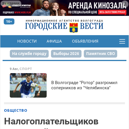
Реклама
16+
НОВОСТИ
АФИША
ОБЪЯВЛЕНИЯ
КОНКУРСЫ
На службе городу
Выборы 2026
Памятник СВО
Сталинград в сердце
Финграмотность
9 Авг
,
СПОРТ
Набережная
День Победы
Реконструкция ЦПКиО
В Волгограде "Ротор" разгромил
соперников из "Челябинска"
80-летие Победы
Парк Героев-летчиков
ОБЩЕСТВО
Налогоплательщиков