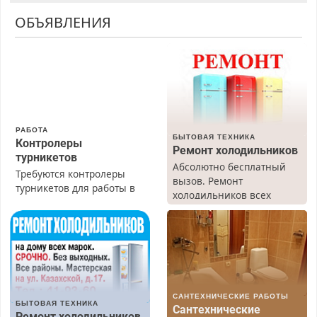
ОБЪЯВЛЕНИЯ
РАБОТА
БЫТОВАЯ ТЕХНИКА
Контролеры
Ремонт холодильников
турникетов
Абсолютно бесплатный
Требуются контролеры
вызов. Ремонт
турникетов для работы в
холодильников всех
Москве и Подмосковье
марок на дому, с
(мужчины, женщины).
гарантией. Все р-ны.
Прием по ТК РФ. График
Срочно. Без выходных.
работы любой.
Пенсионерам – скидки до
Бесплатное проживание.
40%. Мастер со стажем.
З/п – до 96000 рублей до
вычета налогов.
САНТЕХНИЧЕСКИЕ РАБОТЫ
Ежемесячно
БЫТОВАЯ ТЕХНИКА
Сантехнические
выплачивается денежная
Ремонт холодильников