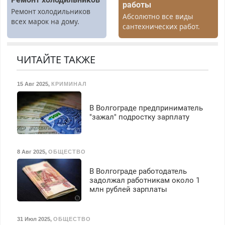
работы
премия. Возможно
Ремонт холодильников
Абсолютно все виды
бесплатное обучение,
всех марок на дому.
сантехнических работ.
получение документов,
Быстро. Качественно.
работа инспектором по
Недорого.
транспортной
ЧИТАЙТЕ ТАКЖЕ
безопасности с з/п до
125000 руб.
15 Авг 2025
,
КРИМИНАЛ
В Волгограде предприниматель
"зажал" подростку зарплату
8 Авг 2025
,
ОБЩЕСТВО
В Волгограде работодатель
задолжал работникам около 1
млн рублей зарплаты
31 Июл 2025
,
ОБЩЕСТВО