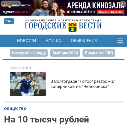
Реклама
16+
НОВОСТИ
АФИША
ОБЪЯВЛЕНИЯ
КОНКУРСЫ
На службе городу
Выборы 2026
Памятник СВО
Сталинград в сердце
Финграмотность
9 Авг
,
СПОРТ
Набережная
День Победы
Реконструкция ЦПКиО
В Волгограде "Ротор" разгромил
соперников из "Челябинска"
80-летие Победы
Парк Героев-летчиков
ОБЩЕСТВО
На 10 тысяч рублей