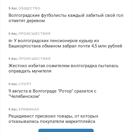
9 Авг
,
ОБЩЕСТВО
Волгоградские футболисты каждый забитый свой гол
отметят деревом
9 Авг
,
ПРОИСШЕСТВИЯ
У волгоградских пенсионеров курьер из
Башкортостана обманом забрал почти 4,5 млн рублей
9 Авг
,
ПРОИСШЕСТВИЯ
Жестоко избитая сожителем волгоградка пыталась
оправдать мучителя
9 Авг
,
СПОРТ
9 августа в Волгограде "Ротор" сразится с
"Челябинском"
9 Авг
,
КРИМИНАЛ
Рецидивист присвоил товары, от которых
отказывались покупатели маркетплейса