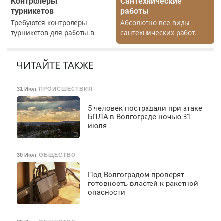
Контролеры
Сантехнические
турникетов
работы
Требуются контролеры
Абсолютно все виды
турникетов для работы в
сантехнических работ.
Москве и Подмосковье
Быстро. Качественно.
(мужчины, женщины).
Недорого.
Прием по ТК РФ. График
ЧИТАЙТЕ ТАКЖЕ
работы любой.
Бесплатное проживание.
31 Июл
,
ПРОИСШЕСТВИЯ
З/п – до 96000 рублей до
вычета налогов.
5 человек пострадали при атаке
Ежемесячно
БПЛА в Волгограде ночью 31
выплачивается денежная
июля
премия. Возможно
бесплатное обучение,
получение документов,
30 Июл
,
ОБЩЕСТВО
работа инспектором по
транспортной
Под Волгоградом проверят
безопасности с з/п до
готовность властей к ракетной
125000 руб.
опасности