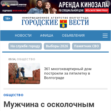
Реклама
16+
НОВОСТИ
АФИША
ОБЪЯВЛЕНИЯ
КОНКУРСЫ
На службе городу
Выборы 2026
Памятник СВО
Сталинград в сердце
Финграмотность
09:54
,
ОБЩЕСТВО
Набережная
День Победы
Реконструкция ЦПКиО
361 многоквартирный дом
построили за пятилетку в
Волгограде
80-летие Победы
Парк Героев-летчиков
ОБЩЕСТВО
Мужчина с осколочным