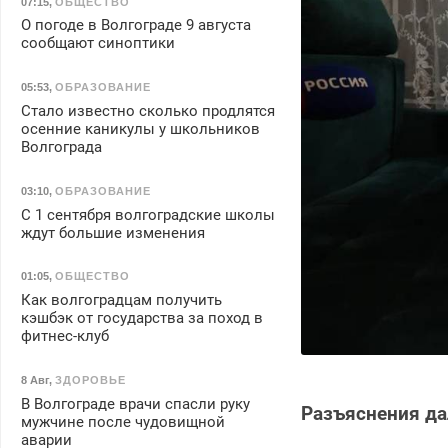
07:15
,
ОБЩЕСТВО
О погоде в Волгограде 9 августа
сообщают синоптики
05:53
,
ОБРАЗОВАНИЕ
Стало известно сколько продлятся
осенние каникулы у школьников
Волгограда
03:10
,
ОБРАЗОВАНИЕ
С 1 сентября волгоградские школы
ждут большие изменения
01:05
,
ОБЩЕСТВО
Как волгоградцам получить
кэшбэк от государства за поход в
фитнес-клуб
8 Авг
,
ЗДОРОВЬЕ
В Волгограде врачи спасли руку
Разъяснения да
мужчине после чудовищной
аварии