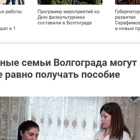
ые работы
Программу мероприятий ко
Губернатор
Дню физкультурника
развитие
х
составили в Волгограде
Серафимов
шат к 1
и новые п
ные семьи Волгограда могут 
е равно получать пособие