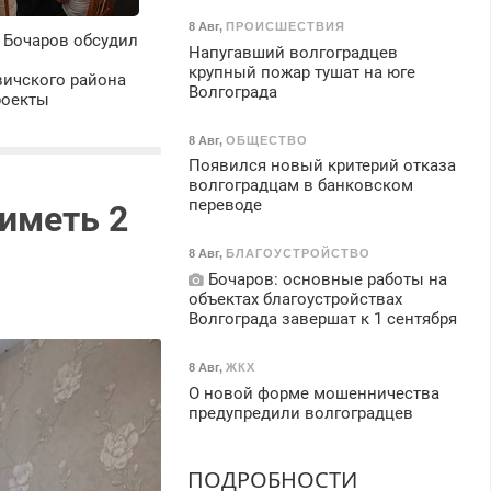
8 Авг
,
ПРОИСШЕСТВИЯ
 Бочаров обсудил
Напугавший волгоградцев
крупный пожар тушат на юге
ичского района
Волгограда
роекты
8 Авг
,
ОБЩЕСТВО
Появился новый критерий отказа
волгоградцам в банковском
переводе
иметь 2
8 Авг
,
БЛАГОУСТРОЙСТВО
Бочаров: основные работы на
объектах благоустройствах
Волгограда завершат к 1 сентября
8 Авг
,
ЖКХ
О новой форме мошенничества
предупредили волгоградцев
ПОДРОБНОСТИ