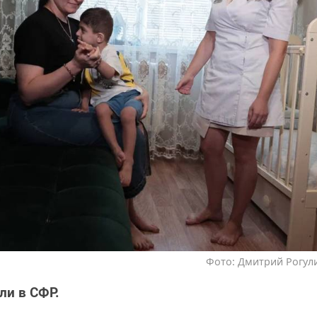
Фото: Дмитрий Рогули
ли в СФР.