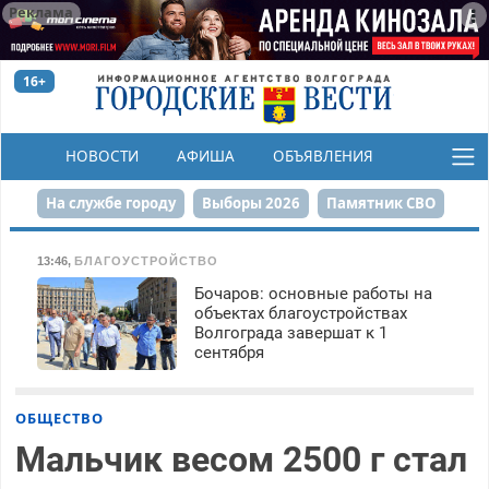
Реклама
16+
НОВОСТИ
АФИША
ОБЪЯВЛЕНИЯ
КОНКУРСЫ
На службе городу
Выборы 2026
Памятник СВО
Сталинград в сердце
Финграмотность
13:46
,
БЛАГОУСТРОЙСТВО
Бочаров: основные работы на
Набережная
День Победы
Реконструкция ЦПКиО
объектах благоустройствах
Волгограда завершат к 1
80-летие Победы
Парк Героев-летчиков
сентября
ОБЩЕСТВО
Мальчик весом 2500 г стал