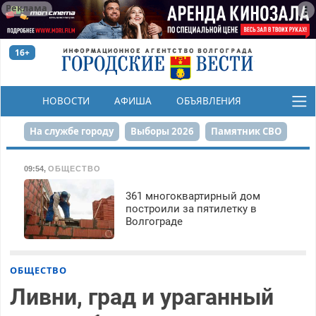
Реклама
16+
НОВОСТИ
АФИША
ОБЪЯВЛЕНИЯ
КОНКУРСЫ
На службе городу
Выборы 2026
Памятник СВО
Сталинград в сердце
Финграмотность
09:54
,
ОБЩЕСТВО
Набережная
День Победы
Реконструкция ЦПКиО
361 многоквартирный дом
построили за пятилетку в
Волгограде
80-летие Победы
Парк Героев-летчиков
ОБЩЕСТВО
Ливни, град и ураганный