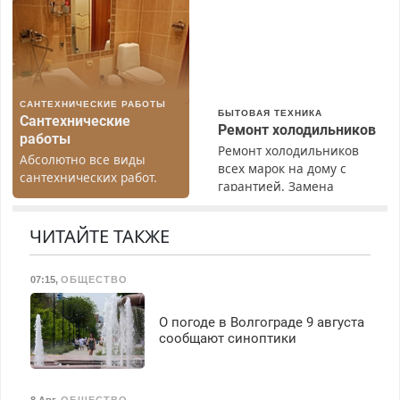
марок на дому, с
гарантией. Все р-ны.
Срочно. Без выходных.
Пенсионерам – скидки до
40%. Мастер со стажем.
САНТЕХНИЧЕСКИЕ РАБОТЫ
БЫТОВАЯ ТЕХНИКА
Сантехнические
Ремонт холодильников
работы
Ремонт холодильников
Абсолютно все виды
всех марок на дому с
сантехнических работ.
гарантией. Замена
Быстро. Качественно.
резины. Качественно.
Недорого.
Недорого. Без выходных.
ЧИТАЙТЕ ТАКЖЕ
Все районы. Скидка.
Вызов бесплатный.
07:15
,
ОБЩЕСТВО
О погоде в Волгограде 9 августа
сообщают синоптики
8 Авг
,
ОБЩЕСТВО