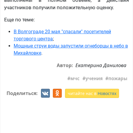
выполнены в полном объеме, а действия
участников получили положительную оценку.
Еще по теме:
В Волгограде 20 мая "спасали" посетителей
торгового центра
;
Мощные струи воды запустили огнеборцы в небо в
Михайловке
.
Екатерина Данилова
Автор:
мчс
учения
пожары
Поделиться:
читайте нас в
Новостях