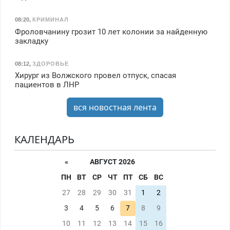
08:20
,
КРИМИНАЛ
Фроловчанину грозит 10 лет колонии за найденную
закладку
08:12
,
ЗДОРОВЬЕ
Хирург из Волжского провел отпуск, спасая
пациентов в ЛНР
вся новостная лента
КАЛЕНДАРЬ
«
АВГУСТ 2026
ПН
ВТ
СР
ЧТ
ПТ
СБ
ВС
27
28
29
30
31
1
2
3
4
5
6
7
8
9
10
11
12
13
14
15
16