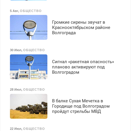
бесплатное обучение,
получение документов,
5 Авг
,
ОБЩЕСТВО
работа инспектором по
транспортной
Громкие сирены звучат в
безопасности с з/п до
Краснооктябрьском районе
125000 руб.
Волгограда
30 Июл
,
ОБЩЕСТВО
Сигнал «ракетная опасность»
планово активируют под
Волгоградом
28 Июл
,
ОБЩЕСТВО
В балке Сухая Мечетка в
Городище под Волгоградом
пройдут стрельбы МВД
22 Июл
,
ОБЩЕСТВО