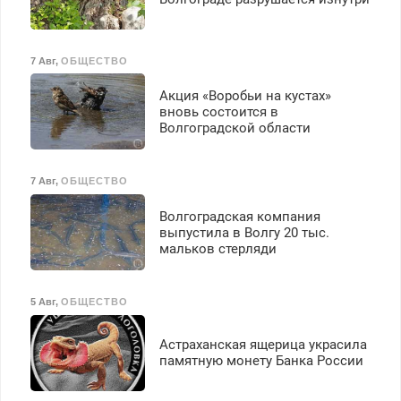
премия. Возможно
бесплатное обучение,
получение документов,
7 Авг
,
ОБЩЕСТВО
работа инспектором по
транспортной
Акция «Воробьи на кустах»
безопасности с з/п до
вновь состоится в
125000 руб.
Волгоградской области
7 Авг
,
ОБЩЕСТВО
Волгоградская компания
выпустила в Волгу 20 тыс.
мальков стерляди
5 Авг
,
ОБЩЕСТВО
Астраханская ящерица украсила
памятную монету Банка России