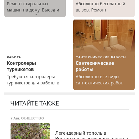
Ремонт стиральных
Абсолютно бесплатный
машин на дому. Выезд и
вызов. Ремонт
диагностика бесплатно.
холодильников всех
Предусмотрены скидки.
марок на дому, с
гарантией. Все р-ны.
Срочно. Без выходных.
Пенсионерам – скидки до
40%. Мастер со стажем.
РАБОТА
САНТЕХНИЧЕСКИЕ РАБОТЫ
Контролеры
Сантехнические
турникетов
работы
Требуются контролеры
Абсолютно все виды
турникетов для работы в
сантехнических работ.
Москве и Подмосковье
Быстро. Качественно.
(мужчины, женщины).
Недорого.
Прием по ТК РФ. График
ЧИТАЙТЕ ТАКЖЕ
работы любой.
Бесплатное проживание.
7 Авг
,
ОБЩЕСТВО
З/п – до 96000 рублей до
вычета налогов.
Ежемесячно
Легендарный тополь в
выплачивается денежная
Волгограде разрушается изнутри