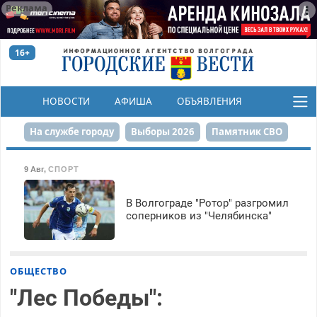
Реклама
16+
НОВОСТИ
АФИША
ОБЪЯВЛЕНИЯ
КОНКУРСЫ
На службе городу
Выборы 2026
Памятник СВО
Сталинград в сердце
Финграмотность
9 Авг
,
СПОРТ
Набережная
День Победы
Реконструкция ЦПКиО
В Волгограде "Ротор" разгромил
соперников из "Челябинска"
80-летие Победы
Парк Героев-летчиков
ОБЩЕСТВО
"Лес Победы":