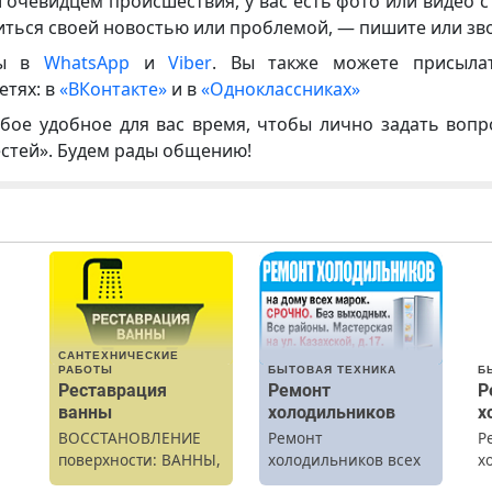
и очевидцем происшествия, у вас есть фото или видео с
иться своей новостью или проблемой, — пишите или зв
ны в
WhatsApp
и
Viber
. Вы также можете присыла
етях: в
«ВКонтакте»
и в
«Одноклассниках»
бое удобное для вас время, чтобы лично задать воп
естей». Будем рады общению!
САНТЕХНИЧЕСКИЕ
РАБОТЫ
БЫТОВАЯ ТЕХНИКА
Б
Реставрация
Ремонт
Р
ванны
холодильников
х
М
ВОССТАНОВЛЕНИЕ
Ремонт
Р
поверхности: ВАННЫ,
холодильников всех
х
раковины,
марок на дому.
м