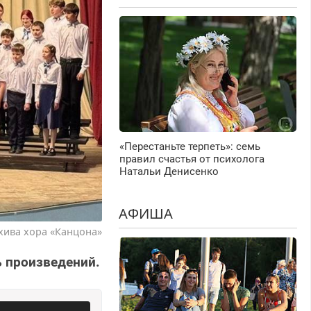
«Перестаньте терпеть»: семь
правил счастья от психолога
Натальи Денисенко
АФИША
хива хора «Канцона»
ь произведений.