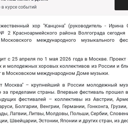
 в курсе событий
жественный хор "Канцона" (руководитель - Ирина 
№ 2 Красноармейского района Волгограда сегодня 
Московского международного музыкального фе
ит с 25 апреля по 1 мая 2026 года в Москве. Проект
 и молодежных хоровых коллективов из России и бл
т в Московском международном Доме музыки.
ит Москва" – крупнейший в России молодежный му
 за пределами страны. Впервые фестиваль прошел в
ыдущих фестивалей – коллективы из Австрии, Арме
руси, Болгарии, Венгрии, Германии, Гонконга, Грузии
ады, Латвии, Литвы, Молдовы, Польши, Сербии, Словен
ии, Швейцарии, Эстонии, Японии и других стран, из д