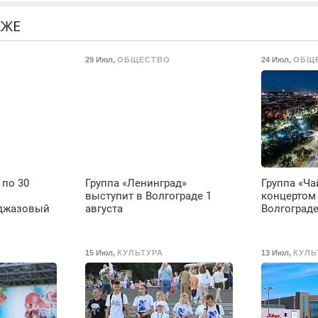
подоконника. От
г
скола до полной
р
КЖЕ
реставрации. 100%
Н
результат.
в
29 Июл
,
ОБЩЕСТВО
24 Июл
,
ОБЩ
р
В
 по 30
Группа «Ленинград»
Группа «Ча
выступит в Волгограде 1
концертом 
джазовый
августа
Волгоград
15 Июл
,
КУЛЬТУРА
13 Июл
,
КУЛЬ