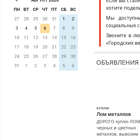
Если вы стал
«
АВГУСТ 2026
хотите подел
ПН
ВТ
СР
ЧТ
ПТ
СБ
ВС
Мы доступ
27
28
29
30
31
1
2
социальных с
3
4
5
6
7
8
9
Звоните в лю
10
11
12
13
14
15
16
«Городских в
17
18
19
20
21
22
23
24
25
26
27
28
29
30
ОБЪЯВЛЕНИЯ
31
1
2
3
4
5
6
КУПЛЮ
Лом металлов
ДОРОГО куплю ЛО
черных и цветных
металлов, вывозим