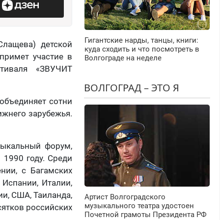
Гигантские нарды, танцы, книги:
Слащева) детской
куда сходить и что посмотреть в
примет участие в
Волгограде на неделе
стиваля «ЗВУЧИТ
ВОЛГОГРАД – ЭТО Я
 объединяет сотни
ижнего зарубежья.
зыкальный форум,
 1990 году. Среди
нии, с Багамских
, Испании, Италии,
ии, США, Таиланда,
Артист Волгоградского
музыкального театра удостоен
есятков российских
Почетной грамоты Президента РФ