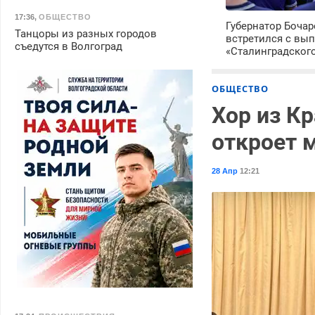
17:36
,
ОБЩЕСТВО
Губернатор Боча
Танцоры из разных городов
встретился с вы
съедутся в Волгоград
«Сталинградског
ОБЩЕСТВО
Хор из К
откроет 
28 Апр
12:21