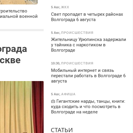
5 Авг
,
ЖКХ
троительство
Свет пропадет в четырех районах
циальной военной
Волгограда 6 августа
5 Авг
,
ПРОИСШЕСТВИЯ
Жительницу Урюпинска задержали
у тайника с наркотиком в
ограда
Волгограде
скве
10:30
,
ПРОИСШЕСТВИЯ
Мобильный интернет и связь
перестали работать в Волгограде 6
августа
5 Авг
,
АФИША
Гигантские нарды, танцы, книги:
куда сходить и что посмотреть в
Волгограде на неделе
СТАТЬИ