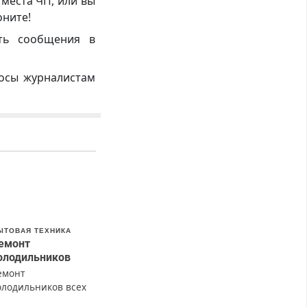
 места ЧП, или вы
оните!
ть сообщения в
росы журналистам
ЫТОВАЯ ТЕХНИКА
емонт
олодильников
емонт
олодильников всех
арок на дому с