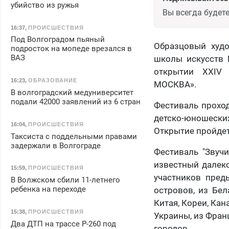
убийство из ружья
Вы всегда будете
16:37
,
ПРОИСШЕСТВИЯ
Под Волгоградом пьяный
Образцовый худо
подросток на мопеде врезался в
ВАЗ
школы искусств 
открытии XXIV 
16:23
,
ОБРАЗОВАНИЕ
МОСКВА».
В волгоградский медуниверситет
подали 42000 заявлений из 6 стран
Фестиваль проход
детско-юношеских
16:04
,
ПРОИСШЕСТВИЯ
Открытие пройде
Таксиста с поддельными правами
задержали в Волгограде
Фестиваль "Звуч
известный далеко
15:59
,
ПРОИСШЕСТВИЯ
участников пред
В Волжском сбили 11-летнего
ребенка на переходе
островов, из Бела
Китая, Кореи, Кан
15:38
,
ПРОИСШЕСТВИЯ
Украины, из Франц
Два ДТП на трассе Р-260 под
городов.