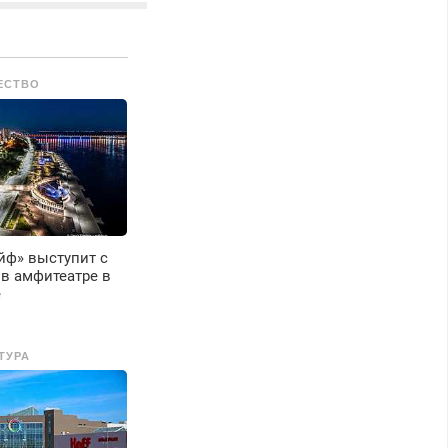
арантией. Замена
езины. Качественно.
едорого. Без
ыходных. Все
ЕСТВО
айоны. Скидка.
ызов бесплатный.
йф» выступит с
в амфитеатре в
е
ТУРА