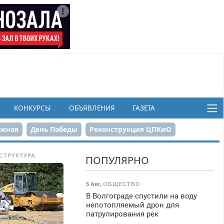
КОНКУРСЫ
ОБЪЯВЛЕНИЯ
ГАЗЕТА
ежная
День Победы
Реконструкция ЦПКиО
в
СТРУКТУРА
ПОПУЛЯРНО
5 Авг
,
ОБЩЕСТВО
В Волгограде спустили на воду
непотопляемый дрон для
патрулирования рек