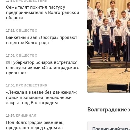
17:34
,
ПРОИСШЕСТВИЯ
Семь телят похитил пастух у
предпринимателя в Волгоградской
области
17:19
,
ОБЩЕСТВО
Банкетный зал «Люстра» продают
в центре Волгограда
17:08
,
ОБЩЕСТВО
Губернатор Бочаров встретился
с выпускниками «Сталинградского
призыва»
17:00
,
ПРОИСШЕСТВИЯ
«Лежала в канаве без движения»:
поиск пропавшей пенсионерки
закрыт под Волгоградом
Волгоградские 
16:54
,
КРИМИНАЛ
Под Волгоградом ревнивец
предстанет перед судом за
Подписывайтесь 