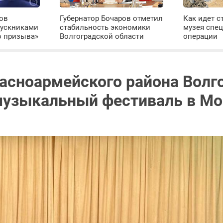
ров
Губернатор Бочаров отметил
Как идет с
пускниками
стабильность экономики
музея спе
о призыва»
Волгоградской области
операции
расноармейского района Волг
музыкальный фестиваль в Мо