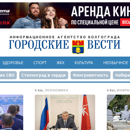
ЗДОРОВЬЕ
СПОРТ
ЖКХ
КУЛЬТУРА
НЕОБЫЧНОЕ
ик СВО
Сталинград в сердце
Финграмотность
Набер
а службе городу
80-летие Победы
Парк Героев-летчико
5 Авг
,
ЭКОНОМИКА
4 Авг
,
ИНФРА