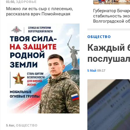
01:50
,
ЗДОРОВЬЕ
Можно ли есть сыр с плесенью,
Губернатор Боча
рассказала врач Помойнецкая
стабильность эк
Волгоградской о
ОБЩЕСТВО
Каждый 6
послушал
5 Май
09:17
5 Авг
,
ОБЩЕСТВО