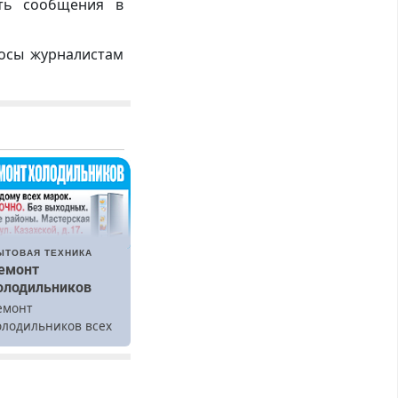
ть сообщения в
росы журналистам
ЫТОВАЯ ТЕХНИКА
емонт
олодильников
емонт
олодильников всех
арок на дому.