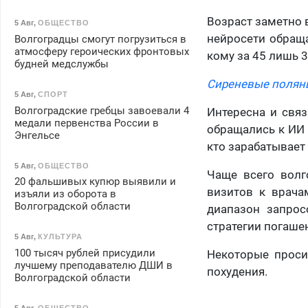
Возраст заметно 
5 Авг
,
ОБЩЕСТВО
нейросети обраща
Волгоградцы смогут погрузиться в
атмосферу героических фронтовых
кому за 45 лишь 
будней медслужбы
Сиреневые поляны
5 Авг
,
СПОРТ
Волгоградские гребцы завоевали 4
Интересна и связ
медали первенства России в
обращались к ИИ 
Энгельсе
кто зарабатывает 
5 Авг
,
ОБЩЕСТВО
Чаще всего волг
20 фальшивых купюр выявили и
визитов к врачам
изъяли из оборота в
Волгоградской области
диапазон запрос
стратегии погаше
5 Авг
,
КУЛЬТУРА
100 тысяч рублей присудили
Некоторые проси
лучшему преподавателю ДШИ в
похудения.
Волгоградской области
5 Авг
,
ОБЩЕСТВО