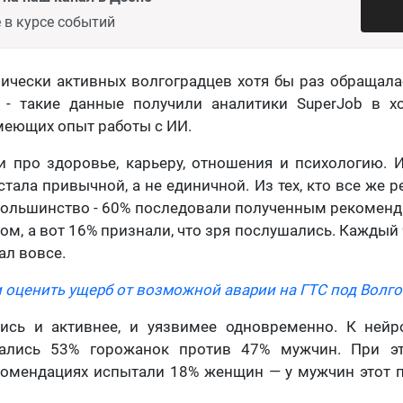
 в курсе событий
чески активных волгоградцев хотя бы раз обращала
- такие данные получили аналитики SuperJob в х
меющих опыт работы с ИИ.
 про здоровье, карьеру, отношения и психологию. И
стала привычной, а не единичной. Из тех, кто все же
большинство - 60% последовали полученным рекоменд
том, а вот 16% признали, что зря послушались. Каждый
л вовсе.
и оценить ущерб от возможной аварии на ГТС под Волго
сь и активнее, и уязвимее одновременно. К ней
ались 53% горожанок против 47% мужчин. При э
омендациях испытали 18% женщин — у мужчин этот п