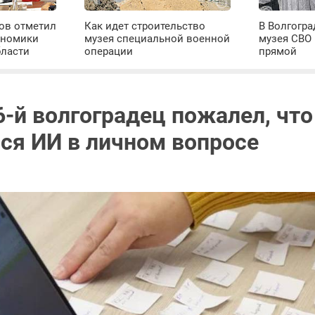
ров отметил
Как идет строительство
В Волгогра
ономики
музея специальной военной
музея СВО
бласти
операции
прямой
-й волгоградец пожалел, что
ся ИИ в личном вопросе