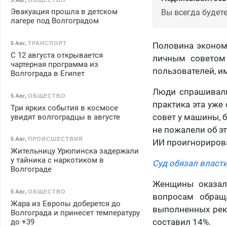
Эвакуация прошла в детском
Вы всегда будете
лагере под Волгоградом
5 Авг
,
ТРАНСПОРТ
Половина экономи
С 12 августа открывается
личным советом 
чартерная программа из
пользователей, и
Волгограда в Египет
Люди спрашивали
5 Авг
,
ОБЩЕСТВО
практика эта уже 
Три ярких события в космосе
совет у машины, 
увидят волгоградцы в августе
не пожалели об э
5 Авг
,
ПРОИСШЕСТВИЯ
ИИ проигнорирова
Жительницу Урюпинска задержали
у тайника с наркотиком в
Суд обязал власт
Волгограде
Женщины оказали
5 Авг
,
ОБЩЕСТВО
вопросам обращ
Жара из Европы доберется до
выполненных рек
Волгограда и принесет температуру
составил 14%.
до +39