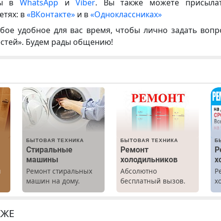
ны в
WhatsApp
и
Viber
. Вы также можете присыла
етях: в
«ВКонтакте»
и в
«Одноклассниках»
бое удобное для вас время, чтобы лично задать воп
естей». Будем рады общению!
БЫТОВАЯ ТЕХНИКА
БЫТОВАЯ ТЕХНИКА
Б
Стиральные
Ремонт
Р
машины
холодильников
х
ы
Ремонт стиральных
Абсолютно
Р
машин на дому.
бесплатный вызов.
х
Выезд и диагностика
Ремонт
м
бесплатно.
холодильников всех
Предусмотрены
марок на дому, с
КЖЕ
скидки.
гарантией. Все р-ны.