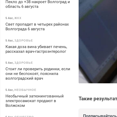
Пекло до +38 накроет Волгоград и
область 6 августа
5 Авг
,
ЖКХ
Свет пропадет в четырех районах
Волгограда 6 августа
5 Авг
,
ЗДОРОВЬЕ
Какая доза вина убивает печень,
рассказал врач-гастроэнтеролог
5 Авг
,
ЗДОРОВЬЕ
Стоит ли проверить родинки, если
они не беспокоят, пояснила
волгоградский врач
5 Авг
,
НЕОБЫЧНОЕ
Необычный затюнингованный
Такие результа
электросамокат продают в
Волжском
Подписывайтесь 
5 Авг
,
ОБЩЕСТВО