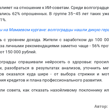
влияет на отношение к ИИ-советам. Среди волгоградце
лись 62% опрошенных. В группе 35–45 лет таких уже 
31%.
 на Мамаевом кургане: волгоградцы нашли дикую гера
ь с уровнем дохода. Жители с заработком до 100 0
за личными рекомендациями заметно чаще - 56% прот
от 150 000 рублей.
оградцы спрашивали нейросеть о здоровье: просил
, разобраться в результатах анализов, уточнить м
ов оказался куда шире - от выбора стрижки и мо
ния кредитов и плана профессионального развития.
ли совета, как отказать назойливому поклоннику ил
Автор: