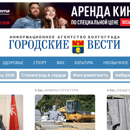
ЗДОРОВЬЕ
СПОРТ
ЖКХ
КУЛЬТУРА
НЕОБЫЧНОЕ
ы 2026
Сталинград в сердце
Финграмотность
Набер
а службе городу
80-летие Победы
Парк Героев-летчико
4 Авг
,
ИНФРАСТРУКТУРА
4 Авг
,
ОБЩЕ