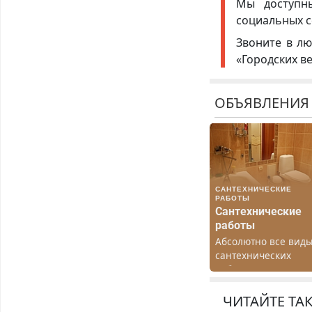
Мы доступ
социальных с
Звоните в лю
«Городских в
ОБЪЯВЛЕНИЯ
САНТЕХНИЧЕСКИЕ
РАБОТЫ
Сантехнические
работы
Абсолютно все вид
сантехнических
работ. Быстро.
Качественно.
Недорого.
ЧИТАЙТЕ ТА