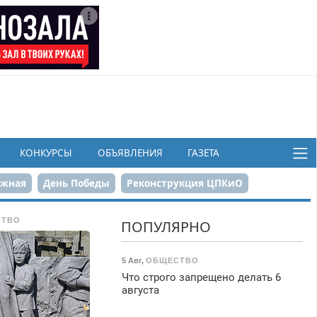
КОНКУРСЫ
ОБЪЯВЛЕНИЯ
ГАЗЕТА
ежная
День Победы
Реконструкция ЦПКиО
в
СТВО
ПОПУЛЯРНО
5 Авг
,
ОБЩЕСТВО
Что строго запрещено делать 6
августа