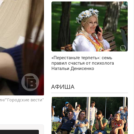
«Перестаньте терпеть»: семь
правил счастья от психолога
Натальи Денисенко
АФИША
н/"Городские вести"