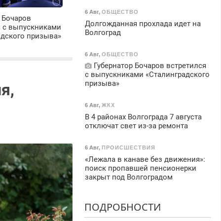
6 Авг
,
ОБЩЕСТВО
 Бочаров
Долгожданная прохлада идет на
я с выпускниками
Волгоград
адского призыва»
6 Авг
,
ОБЩЕСТВО
Губернатор Бочаров встретился
с выпускниками «Сталинградского
призыва»
я,
6 Авг
,
ЖКХ
В 4 районах Волгограда 7 августа
отключат свет из-за ремонта
6 Авг
,
ПРОИСШЕСТВИЯ
«Лежала в канаве без движения»:
поиск пропавшей пенсионерки
закрыт под Волгоградом
ПОДРОБНОСТИ