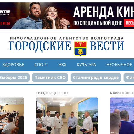
ЗДОРОВЬЕ
СПОРТ
ЖКХ
КУЛЬТУРА
НЕОБЫЧНОЕ
Выборы 2026
Памятник СВО
Сталинград в сердце
Фин
онструкция ЦПКиО
80-летие Победы
Парк Героев-летчи
11:13
,
ОБЩЕСТВО
6 Авг
,
ОБЩЕ