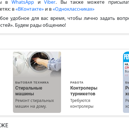
ны в
WhatsApp
и
Viber
. Вы также можете присыла
етях: в
«ВКонтакте»
и в
«Одноклассниках»
бое удобное для вас время, чтобы лично задать воп
естей». Будем рады общению!
БЫТОВАЯ ТЕХНИКА
РАБОТА
Б
Стиральные
Контролеры
Р
машины
турникетов
х
Ремонт стиральных
Требуются
Р
х
машин на дому.
контролеры
х
Выезд и диагностика
турникетов для
м
бесплатно.
работы в Москве и
о.
Предусмотрены
Подмосковье
КЖЕ