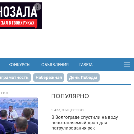
КОНКУРСЫ
ОБЪЯВЛЕНИЯ
ГАЗЕТА
грамотность
Набережная
День Победы
ков
СТВО
ПОПУЛЯРНО
5 Авг
,
ОБЩЕСТВО
В Волгограде спустили на воду
непотопляемый дрон для
патрулирования рек