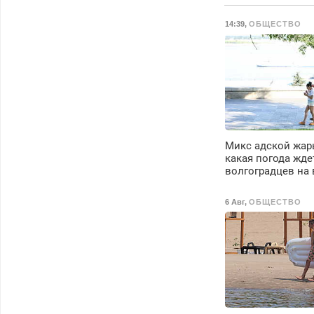
Недорого. Без
выходных. Все
14:39
,
ОБЩЕСТВО
районы. Скидка.
Вызов бесплатный.
Микс адской жары
какая погода жде
волгоградцев на
6 Авг
,
ОБЩЕСТВО