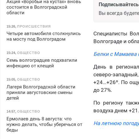
Акция «Воробьи на кустах» вновь
Подписывайтесь 
состоится в Волгоградской
области
Вы всегда будете
15:26
,
ПРОИСШЕСТВИЯ
Специалисты Волг
Четыре автомобиля столкнулись
на мосту под Волгоградом
Волгограде и обла
15:24
,
ОБЩЕСТВО
Белки с Мамаева 
Семь волгоградцев подхватили
инфекцию от клещей
День в регионал
северо-западный, 
15:05
,
ОБЩЕСТВО
+24...+26º. По ощ
Лагеря Волгоградской области
до 27%.
приняли августовские смены
детей
По региону такж
воздуха днем +21.
14:57
,
ОБЩЕСТВО
Ермолаев день 8 августа: что
На летнюю погоду
нужно делать, чтобы уберечься от
беды