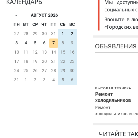
КАЛЕНДАРЬ
Мы доступ
социальных с
«
АВГУСТ 2026
Звоните в лю
ПН
ВТ
СР
ЧТ
ПТ
СБ
ВС
«Городских в
27
28
29
30
31
1
2
3
4
5
6
7
8
9
ОБЪЯВЛЕНИЯ
10
11
12
13
14
15
16
17
18
19
20
21
22
23
24
25
26
27
28
29
30
31
1
2
3
4
5
6
БЫТОВАЯ ТЕХНИКА
Ремонт
холодильников
Ремонт
холодильников все
марок на дому с
гарантией. Замена
резины. Качественн
ЧИТАЙТЕ ТА