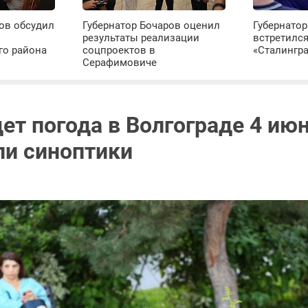
ов обсудил
Губернатор Бочаров оценил
Губернатор
результаты реализации
встретилс
го района
соцпроектов в
«Сталингр
Серафимовиче
ет погода в Волгограде 4 июн
ли синоптики