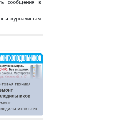
ть сообщения в
росы журналистам
ЫТОВАЯ ТЕХНИКА
емонт
олодильников
емонт
олодильников всех
арок на дому.